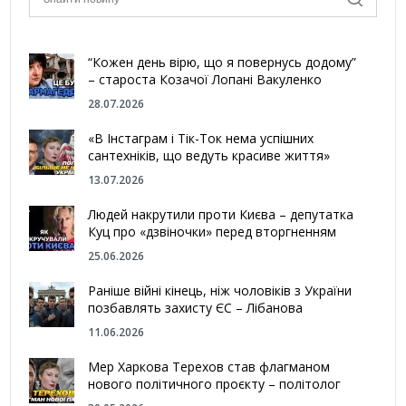
“Кожен день вірю, що я повернусь додому”
– староста Козачої Лопані Вакуленко
28.07.2026
«В Інстаграм і Тік-Ток нема успішних
сантехніків, що ведуть красиве життя»
13.07.2026
Людей накрутили проти Києва – депутатка
Куц про «дзвіночки» перед вторгненням
25.06.2026
Раніше війні кінець, ніж чоловіків з України
позбавлять захисту ЄС – Лібанова
11.06.2026
Мер Харкова Терехов став флагманом
нового політичного проєкту – політолог