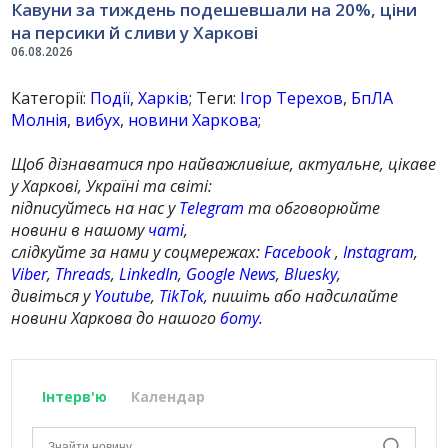
Кавуни за тиждень подешевшали на 20%, ціни
на персики й сливи у Харкові
06.08.2026
Категорії:
Події
,
Харків
; Теги:
Ігор Терехов
,
БпЛА
Молнія
,
вибух
,
новини Харкова
;
Щоб дізнаватися про найважливіше, актуальне, цікаве
у Харкові, Україні та світі:
підписуйтесь на нас у
Telegram
та обговорюйте
новини в нашому
чаті
,
слідкуйте за нами у соцмережах:
Facebook
,
Instagram
,
Viber
,
Threads
,
LinkedIn
,
Google News
,
Bluesky
,
дивіться у
Youtube
,
TikTok
, пишіть або надсилайте
новини Харкова до нашого
боту
.
Інтерв'ю
Календар