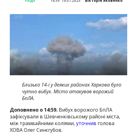
Події
14:59
14.07.2025
Вікторія Яковенко
Близько 14-ї у деяких районах Харкова було
чутно вибух. Місто атакував ворожий
БпЛА.
Доповнено о 14:59.
Вибух ворожого БпЛА
зафіксували в Шевченківському районі міста,
між трамвайними коліями,
уточнив
голова
ХОВА Олег Синєгубов.