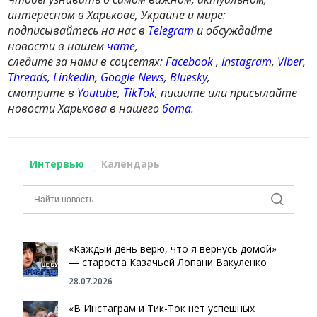
интересном в Харькове, Украине и мире:
подписывайтесь на нас в
Telegram
и обсуждайте
новости в нашем
чате
,
следите за нами в соцсетях:
Facebook
,
Instagram
,
Viber
,
Threads
,
LinkedIn
,
Google News
,
Bluesky
,
смотрите в
Youtube
,
TikTok
, пишите или присылайте
новости Харькова в нашего
бота
.
Интервью
Календарь
«Каждый день верю, что я вернусь домой»
— староста Казачьей Лопани Вакуленко
28.07.2026
«В Инстаграм и Тик-Ток нет успешных