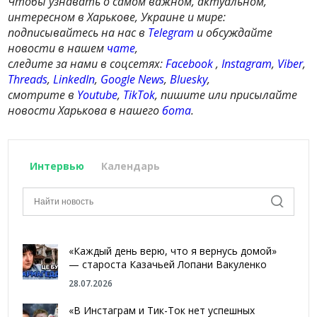
Чтобы узнавать о самом важном, актуальном,
интересном в Харькове, Украине и мире:
подписывайтесь на нас в
Telegram
и обсуждайте
новости в нашем
чате
,
следите за нами в соцсетях:
Facebook
,
Instagram
,
Viber
,
Threads
,
LinkedIn
,
Google News
,
Bluesky
,
смотрите в
Youtube
,
TikTok
, пишите или присылайте
новости Харькова в нашего
бота
.
Интервью
Календарь
«Каждый день верю, что я вернусь домой»
— староста Казачьей Лопани Вакуленко
28.07.2026
«В Инстаграм и Тик-Ток нет успешных