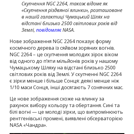
Скупчення NGC 2264, також відоме як
«Скупчення різдвяної ялинки», розташоване
в нашій галактиці Чумацький Шлях на
відстані близько 2500 світлових років від
Землі,
повідомляє
NASA.
Нове зображення NGC 2264 показує форму
космічного дерева із сяйвом зоряних вогнів.
NGC 2264 – це скупчення молодих зірок віком
від одного до п’яти мільйонів років у нашому
Чумацькому Шляху на відстані близько 2500
світлових років від Землі.
У скупченні NGC 2264
є зірки менше і більше Сонця: деякі менше ніж
1/10 маси Сонця, інші досягають 7 сонячних мас.
Це нове зображення схоже на ялинку за
рахунок вибору кольору та обертання.
Сині та
білі вогні — це молоді зірки, що випромінюють
рентгенівські промені, виявлені обсерваторією
NASA
«Чандра».