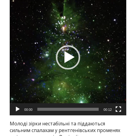
Відеопрогравач
00:00
00:12
Молоді зірки нестабільні та піддаються
сильним спалахам у рентгенівських променях