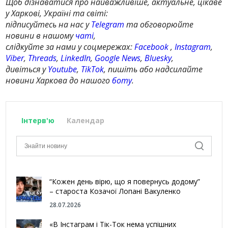
Щоб дізнаватися про найважливіше, актуальне, цікаве
у Харкові, Україні та світі:
підписуйтесь на нас у
Telegram
та обговорюйте
новини в нашому
чаті
,
слідкуйте за нами у соцмережах:
Facebook
,
Instagram
,
Viber
,
Threads
,
LinkedIn
,
Google News
,
Bluesky
,
дивіться у
Youtube
,
TikTok
, пишіть або надсилайте
новини Харкова до нашого
боту
.
Інтерв'ю
Календар
“Кожен день вірю, що я повернусь додому”
– староста Козачої Лопані Вакуленко
28.07.2026
«В Інстаграм і Тік-Ток нема успішних