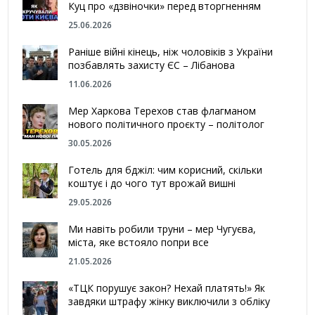
Куц про «дзвіночки» перед вторгненням
25.06.2026
Раніше війні кінець, ніж чоловіків з України
позбавлять захисту ЄС – Лібанова
11.06.2026
Мер Харкова Терехов став флагманом
нового політичного проєкту – політолог
30.05.2026
Готель для бджіл: чим корисний, скільки
коштує і до чого тут врожай вишні
29.05.2026
Ми навіть робили труни – мер Чугуєва,
міста, яке встояло попри все
21.05.2026
«ТЦК порушує закон? Нехай платять!» Як
завдяки штрафу жінку виключили з обліку