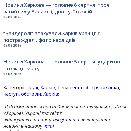
Новини Харкова — головне 6 серпня: троє
загиблих у Балаклії, двоє у Лозовій
06.08.2026
“Бандеролі” атакували Харків уранці: є
постраждалі, фото наслідків
05.08.2026
Новини Харкова — головне 5 серпня: удари по
столиці і місту
05.08.2026
Категорії:
Події
,
Харків
; Теги:
генштаб
,
гряниковка
,
наступ
,
обстріли
,
Харків
;
Щоб дізнаватися про найважливіше, актуальне, цікаве
у Харкові, Україні та світі:
підписуйтесь на нас у
Telegram
та обговорюйте
новини в нашому
чаті
,