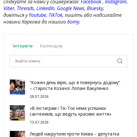
слідкуйте за нами у соцмережах:
Facebook
,
Instagram
,
Viber
,
Threads
,
LinkedIn
,
Google News
,
Bluesky
,
дивіться у
Youtube
,
TikTok
, пишіть або надсилайте
новини Харкова до нашого
боту
.
Інтерв'ю
Календар
“Кожен день вірю, що я повернусь додому”
– староста Козачої Лопані Вакуленко
28.07.2026
«В Інстаграм і Тік-Ток нема успішних
сантехніків, що ведуть красиве життя»
13.07.2026
Людей накрутили проти Києва – депутатка