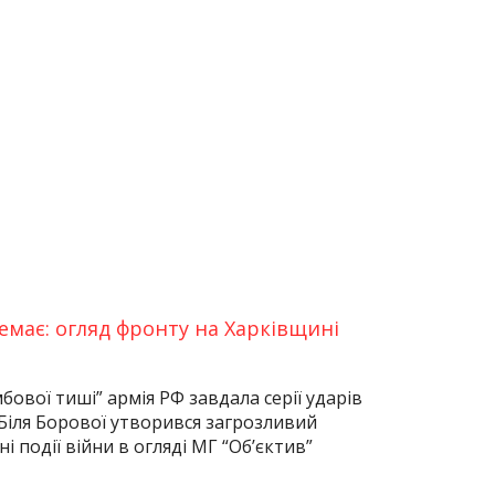
 немає: огляд фронту на Харківщині
мбової тиші” армія РФ завдала серії ударів
Біля Борової утворився загрозливий
і події війни в огляді МГ “Об’єктив”