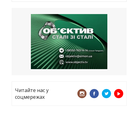
Латвія хоче відновити природний
бар’єр
23.09.2025
Лікарі назвали спрей для носа, що
допоможе запобігти COVID-19 –
CNN
12.09.2025
Читайте нас у
соцмережах