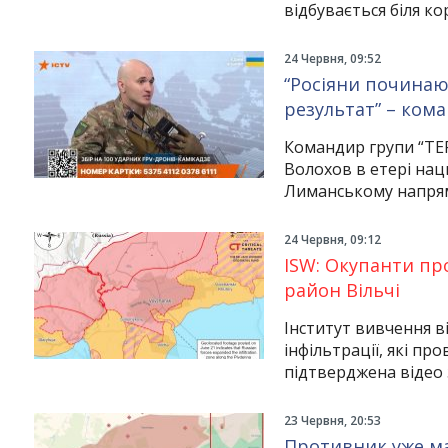
відбувається біля ко
24 Червня, 09:52
“Росіяни починаю
результат” – ком
Командир групи “TER
Волохов в етері нац
Лиманському напря
24 Червня, 09:12
ISW: Окупанти пр
район Вільчі
Інститут вивчення в
інфільтрації, які пр
підтверджена відео 
23 Червня, 20:53
Противник уже ма