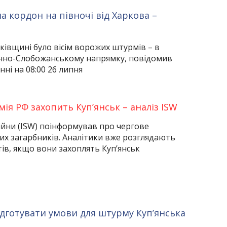
а кордон на півночі від Харкова –
ківщині було вісім ворожих штурмів – в
нно-Слобожанському напрямку, повідомив
ні на 08:00 26 липня
ія РФ захопить Куп’янськ – аналіз ISW
ійни (ISW) поінформував про чергове
их загарбників. Аналітики вже розглядають
тів, якщо вони захоплять Куп’янськ
ідготувати умови для штурму Куп’янська