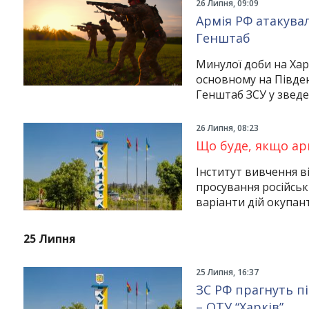
26 Липня, 09:09
Армія РФ атакувал
Генштаб
Минулої доби на Хар
основному на Півде
Генштаб ЗСУ у зведен
26 Липня, 08:23
Що буде, якщо арм
Інститут вивчення в
просування російськ
варіанти дій окупан
25 Липня
25 Липня, 16:37
ЗС РФ прагнуть п
– ОТУ “Харків”