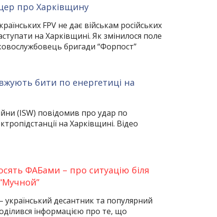
цер про Харківщину
країнських FPV не дає військам російських
аступати на Харківщині. Як змінилося поле
ьковослужбовець бригади “Форпост”
вжують бити по енергетиці на
ійни (ISW) повідомив про удар по
тропідстанції на Харківщині. Відео
осять ФАБами – про ситуацію біля
“Мучной”
– український десантник та популярний
оділився інформацією про те, що