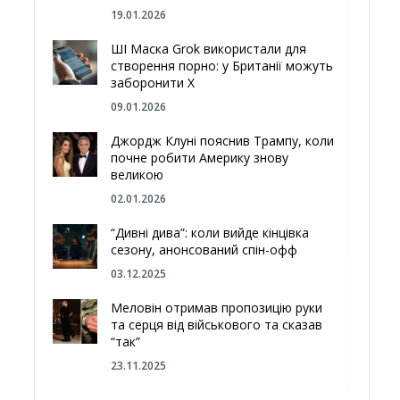
19.01.2026
ШІ Маска Grok використали для
створення порно: у Британії можуть
заборонити Х
09.01.2026
Джордж Клуні пояснив Трампу, коли
почне робити Америку знову
великою
02.01.2026
“Дивні дива”: коли вийде кінцівка
сезону, анонсований спін-офф
03.12.2025
Меловін отримав пропозицію руки
та серця від військового та сказав
“так”
23.11.2025
Відгородитись від Росії болотами: