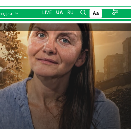
LIVE
UA
RU
розділи
Aa