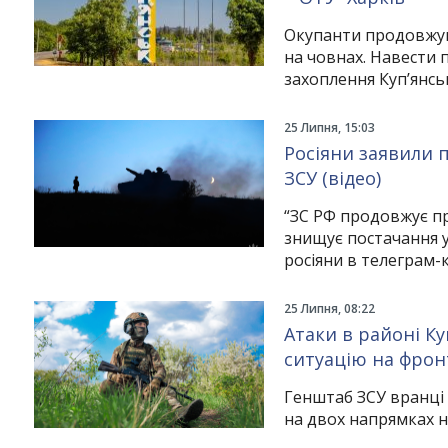
Окупанти продовжуют
на човнах. Навести п
захоплення Куп’янсь
25 Липня, 15:03
Росіяни заявили 
ЗСУ (відео)
“ЗС РФ продовжує про
знищує постачання у
росіяни в телеграм-
25 Липня, 08:22
Атаки в районі К
ситуацію на фрон
Генштаб ЗСУ вранці 
на двох напрямках н