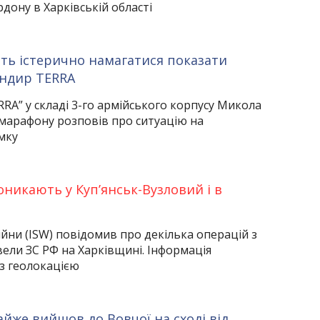
рдону в Харківській області
ть істерично намагатися показати
андир TERRA
RA” у складі 3-го армійського корпусу Микола
марафону розповів про ситуацію на
мку
оникають у Куп’янськ-Вузловий і в
ійни (ISW) повідомив про декілька операцій з
овели ЗС РФ на Харківщині. Інформація
з геолокацією
йже вийшов до Вовчої на сході від