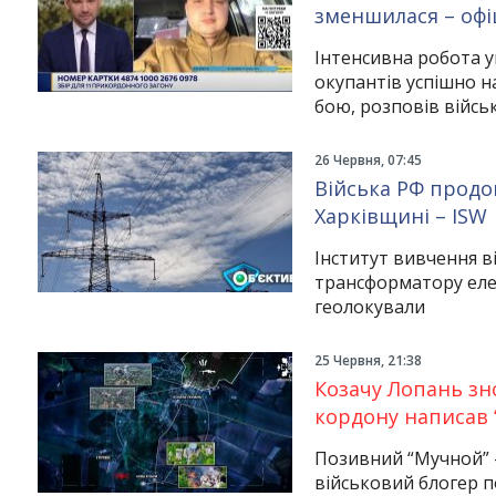
зменшилася – офі
Інтенсивна робота у
окупантів успішно н
бою, розповів війс
26 Червня, 07:45
Війська РФ продо
Харківщині – ISW
Інститут вивчення в
трансформатору елек
геолокували
25 Червня, 21:38
Козачу Лопань зн
кордону написав 
Позивний “Мучной” 
військовий блогер п