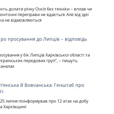
ь долати річку Оскіл без техніки – вплав чи
онтонні переправи не вдається. Але від ідеї
ка не відмовляються
про просування до Липців – відповідь
сування у бік Липців Харківської області та
країнських передових груп”, – пишуть
каналах
уп’янська й Вовчанська: Генштаб про
ті
25 липня поінформував про 12 атак на добу
а Харківщині