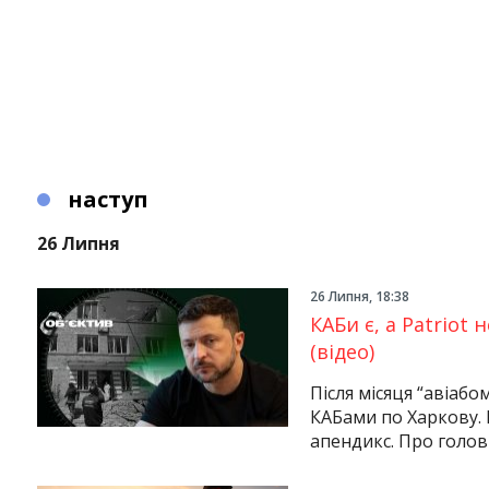
наступ
26 Липня
26 Липня, 18:38
КАБи є, а Patriot
(відео)
Після місяця “авіабо
КАБами по Харкову. 
апендикс. Про головн