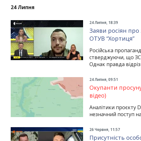
24 Липня
24 Липня, 18:39
Заяви росіян про 
ОТУВ “Хортиця”
Російська пропаганд
стверджуючи, що ЗС 
Однак правда відріз
24 Липня, 09:51
Окупанти просуну
Instagram
Facebook
Twitter
Youtube
відео)
Аналітики проєкту D
незначний поступ на
26 Червня, 11:57
Присутність особ