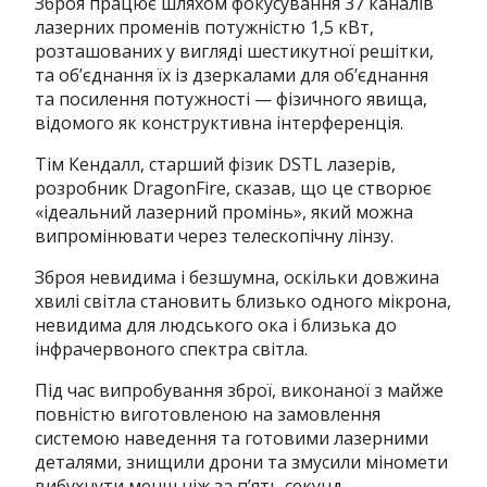
Зброя працює шляхом фокусування 37 каналів
лазерних променів потужністю 1,5 кВт,
розташованих у вигляді шестикутної решітки,
та об’єднання їх із дзеркалами для об’єднання
та посилення потужності — фізичного явища,
відомого як конструктивна інтерференція.
Тім Кендалл, старший фізик DSTL лазерів,
розробник DragonFire, сказав, що це створює
«ідеальний лазерний промінь», який можна
випромінювати через телескопічну лінзу.
Зброя невидима і безшумна, оскільки довжина
хвилі світла становить близько одного мікрона,
невидима для людського ока і близька до
інфрачервоного спектра світла.
Під час випробування зброї, виконаної з майже
повністю виготовленою на замовлення
системою наведення та готовими лазерними
деталями, знищили дрони та змусили міномети
вибухнути менш ніж за п’ять секунд.