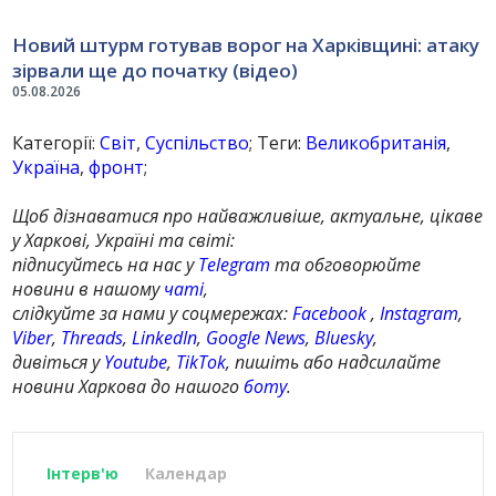
Новий штурм готував ворог на Харківщині: атаку
зірвали ще до початку (відео)
05.08.2026
Категорії:
Світ
,
Суспільство
; Теги:
Великобританія
,
Україна
,
фронт
;
Щоб дізнаватися про найважливіше, актуальне, цікаве
у Харкові, Україні та світі:
підписуйтесь на нас у
Telegram
та обговорюйте
новини в нашому
чаті
,
слідкуйте за нами у соцмережах:
Facebook
,
Instagram
,
Viber
,
Threads
,
LinkedIn
,
Google News
,
Bluesky
,
дивіться у
Youtube
,
TikTok
, пишіть або надсилайте
новини Харкова до нашого
боту
.
Інтерв'ю
Календар