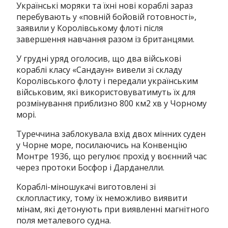
Українські моряки та їхні нові кораблі зараз
перебувають у «повній бойовій готовності»,
заявили у Королівському флоті після
завершення навчання разом із британцями.
У грудні уряд оголосив, що два військові
кораблі класу «Сандаун» вивели зі складу
Королівського флоту і передали українським
військовим, які використовуватимуть їх для
розмінування приблизно 800 км2 хв у Чорному
морі.
Туреччина заблокувала вхід двох мінних суден
у Чорне море, посилаючись на Конвенцію
Монтре 1936, що регулює прохід у воєнний час
через протоки Босфор і Дарданелли.
Кораблі-міношукачі виготовлені зі
склопластику, тому їх неможливо виявити
мінам, які детонують при виявленні магнітного
поля металевого судна.