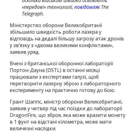
оскільки військові швидко освоюють
«передові» технології,
повідомляє
The
Telegraph.
Міністерство оборони Великобританії
збільшило швидкість роботи лазера у
відповідь на дедалі більшу загрозу атак дронів
у зв’язку з «двома великими конфліктами»,
заявив уряд.
Вчені з британської оборонної лабораторії
Портон-Дауна (DSTL) в останні місяці
працювали з експертами галузі, щоб
перетворити лазерну зброю з лабораторного
експерименту на практично готову до бою.
Грант Шаппс, міністр оборони Великобританії,
заявив у четвер під час поїздки до лабораторії
DragonFire, що зброя, яка може вразити монету
в 1 фунт на відстані кілометра, може мати
величезні наслідки.