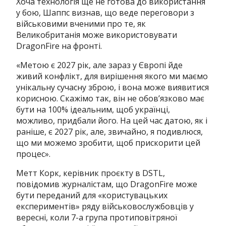
Хоча технологія ще не готова до використання
у бою, Шаппс визнав, що веде переговори з
військовими вченими про те, як
Великобританія може використовувати
DragonFire на фронті.
«Метою є 2027 рік, але зараз у Європі йде
живий конфлікт, для вирішення якого ми маємо
унікальну сучасну зброю, і вона може виявитися
корисною. Скажімо так, він не обов’язково має
бути на 100% ідеальним, щоб українці,
можливо, придбали його. На цей час датою, як і
раніше, є 2027 рік, але, звичайно, я подивлюся,
що ми можемо зробити, щоб прискорити цей
процес».
Метт Корк, керівник проєкту в DSTL,
повідомив журналістам, що DragonFire може
бути переданий для «користувацьких
експериментів» ряду військовослужбовців у
вересні, коли 7-а група протиповітряної