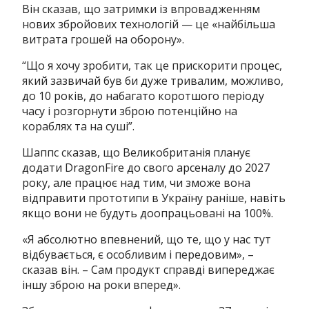
Він сказав, що затримки із впровадженням
нових збройових технологій — це «найбільша
витрата грошей на оборону».
“Що я хочу зробити, так це прискорити процес,
який зазвичай був би дуже тривалим, можливо,
до 10 років, до набагато коротшого періоду
часу і розгорнути зброю потенційно на
кораблях та на суші”.
Шаппс сказав, що Великобританія планує
додати DragonFire до свого арсеналу до 2027
року, але працює над тим, чи зможе вона
відправити прототипи в Україну раніше, навіть
якщо вони не будуть доопрацьовані на 100%.
«Я абсолютно впевнений, що те, що у нас тут
відбувається, є особливим і передовим», –
сказав він. – Сам продукт справді випереджає
іншу зброю на роки вперед».