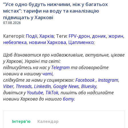
“Усе одно будуть нижчими, ніж у багатьох
містах”: тарифи на воду та каналізацію
підвищать у Харкові
07.08.2026
Категорії:
Події
,
Харків
; Теги:
FPV-дрон
,
доник
,
жорин
,
небезпека
,
новини Харкова
,
Цаплиенко
;
Щоб дізнаватися про найважливіше, актуальне, цікаве
у Харкові, Україні та світі:
підписуйтесь на нас у
Telegram
та обговорюйте
новини в нашому
чаті
,
слідкуйте за нами у соцмережах:
Facebook
,
Instagram
,
Viber
,
Threads
,
LinkedIn
,
Google News
,
Bluesky
,
дивіться у
Youtube
,
TikTok
, пишіть або надсилайте
новини Харкова до нашого
боту
.
Інтерв'ю
Календар