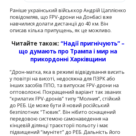
Раніше український військкор Андрій Цаплієнко
повідомляв, що FPV-дрони на Донбасі вже
навчилися долати дистанції до 40 км. Він
описав кілька припущень, як це можливо.
Читайте також:
“Надії пригнічують” –
що думають про Трампа і мир на
прикордонні Харківщини
“Дрон-матка, яка в режимі відвідування висить
у повітрі на висоті, недосяжна для ПЗРК або
інших засобів ППО, та випускає FPV-дрони на
оптоволокні. Покращений варіант так званих
“крилатих FPV-дронів” типу “Молния”, стійкий
до РЕБ. Це може бути й новий російський
безпілотник “Тювик”. Він нібито оснащений
передовою системою самонаведення на
кінцевій ділянці траєкторії польоту і має
підвищений “імунітет” до РЕБ. Дальність його