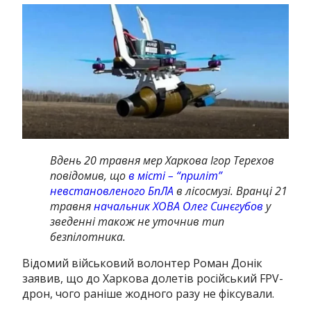
Вдень 20 травня мер Харкова Ігор Терехов
повідомив, що
в місті – “приліт”
невстановленого БпЛА
в лісосмузі. Вранці 21
травня
начальник ХОВА Олег Синєгубов
у
зведенні
також не уточнив тип
безпілотника.
Відомий військовий волонтер Роман Донік
заявив, що до Харкова долетів російський FPV-
дрон, чого раніше жодного разу не фіксували.