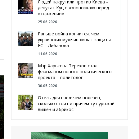
Людей накрутили против Киева –
депутат Куц о «звоночках» перед
вторжением
25.06.2026
Раньше война кончится, чем
украинских мужчин лишат защиты
ЕС – Либанова
11.06.2026
Мэр Харькова Терехов стал
флагманом нового политического
проекта – политолог
30.05.2026
Отель для пчел: чем полезен,
сколько стоит и причем тут урожай
вишен и абрикос
29.05.2026
Мы даже делали гробы — мэр
Чугуева, города, который устоял,