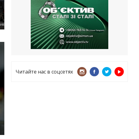
несмотря ни на что
21.05.2026
«ТЦК нарушает закон? Пусть
платят!» Как благодаря штрафу
женщину сняли с учета
15.05.2026
Читайте нас в соцсетях