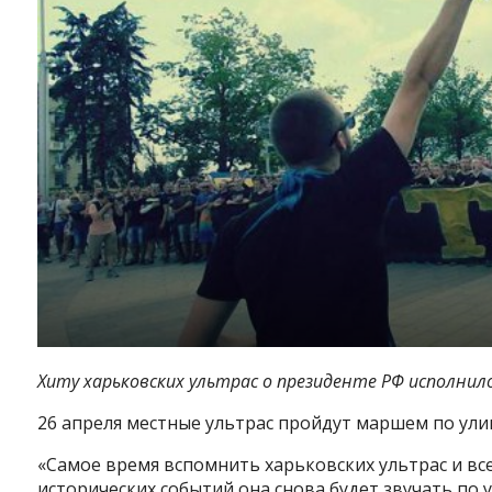
Хиту харьковских ультрас о президенте РФ исполнил
26 апреля местные ультрас пройдут маршем по ул
«Самое время вспомнить харьковских ультрас и все
исторических событий она снова будет звучать по у