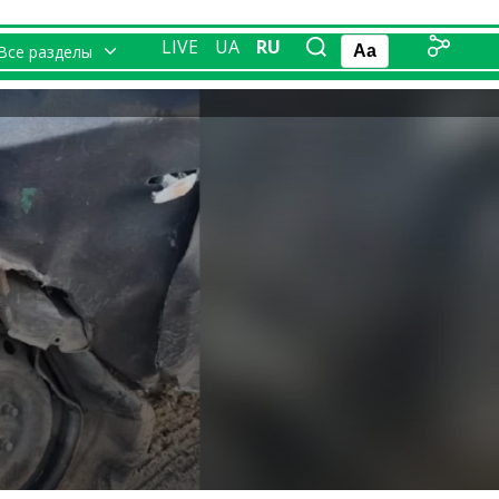
LIVE
UA
RU
Все разделы
Aa