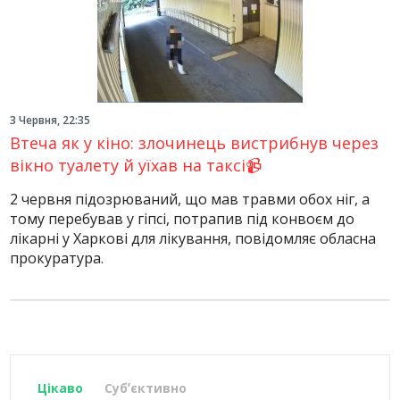
3 Червня, 22:35
Втеча як у кіно: злочинець вистрибнув через
вікно туалету й уїхав на таксі📹
2 червня підозрюваний, що мав травми обох ніг, а
тому перебував у гіпсі, потрапив під конвоєм до
лікарні у Харкові для лікування, повідомляє обласна
прокуратура.
Цікаво
Субʼєктивно