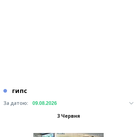
гипс
За датою:
3 Червня