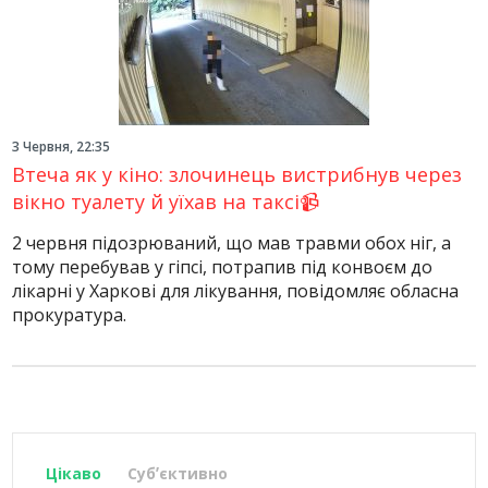
3 Червня, 22:35
Втеча як у кіно: злочинець вистрибнув через
вікно туалету й уїхав на таксі📹
2 червня підозрюваний, що мав травми обох ніг, а
тому перебував у гіпсі, потрапив під конвоєм до
лікарні у Харкові для лікування, повідомляє обласна
прокуратура.
Цікаво
Субʼєктивно