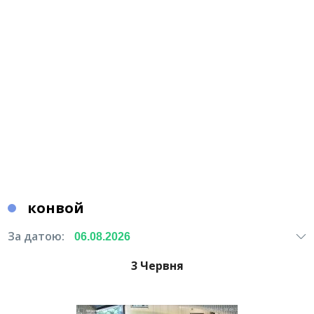
конвой
За датою:
3 Червня