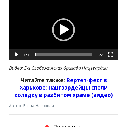
Видеоплеер
00:00
02:29
Видео: 5-я Слобожанская бригада Нацгвардии
Читайте также:
Вертеп-фест в
Харькове: нацгвардейцы спели
колядку в разбитом храме (видео)
Автор: Елена Нагорная
Популярно