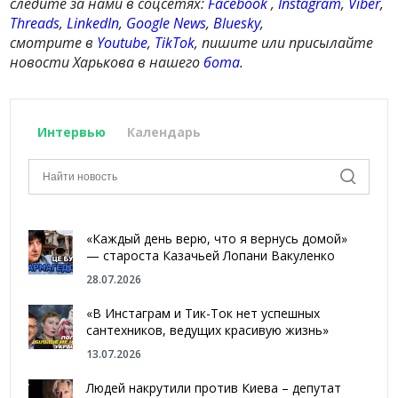
следите за нами в соцсетях:
Facebook
,
Instagram
,
Viber
,
Threads
,
LinkedIn
,
Google News
,
Bluesky
,
смотрите в
Youtube
,
TikTok
, пишите или присылайте
новости Харькова в нашего
бота
.
Интервью
Календарь
«Каждый день верю, что я вернусь домой»
— староста Казачьей Лопани Вакуленко
28.07.2026
«В Инстаграм и Тик-Ток нет успешных
сантехников, ведущих красивую жизнь»
13.07.2026
Людей накрутили против Киева – депутат