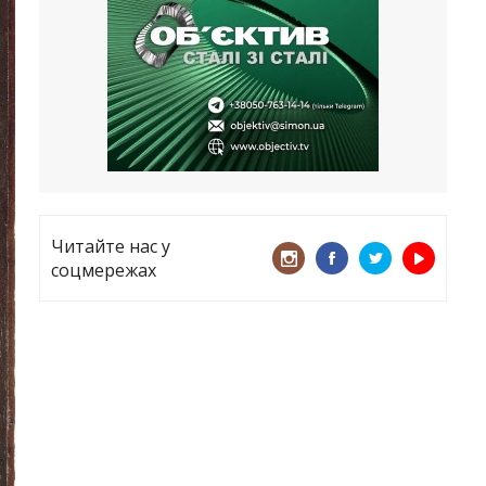
все
21.05.2026
«ТЦК порушує закон? Нехай
платять!» Як завдяки штрафу жінку
виключили з обліку
15.05.2026
Читайте нас у
соцмережах