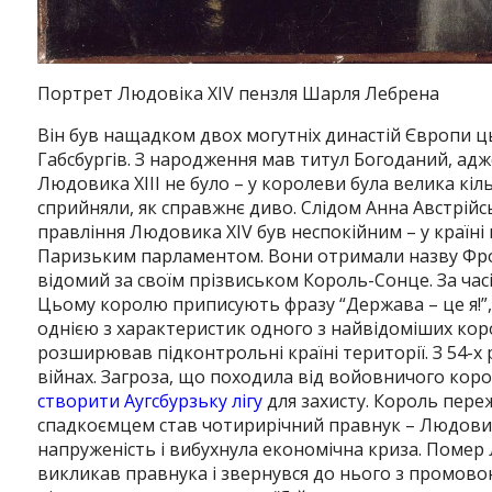
Портрет Людовіка XIV пензля Шарля Лебрена
Він був нащадком двох могутніх династій Європи цьог
Габсбургів. З народження мав титул Богоданий, адж
Людовика XIII не було – у королеви була велика кі
сприйняли, як справжнє диво. Слідом Анна Австрій
правління Людовика XIV був неспокійним – у країні
Паризьким парламентом. Вони отримали назву Фрон
відомий за своїм прізвиськом Король-Сонце. За часі
Цьому королю приписують фразу “Держава – це я!”, 
однією з характеристик одного з найвідоміших коро
розширював підконтрольні країні території. З 54-х р
війнах. Загроза, що походила від войовничого корол
створити Аугсбурзьку лігу
для захисту. Король переж
спадкоємцем став чотирирічний правнук – Людовик 
напруженість і вибухнула економічна криза. Помер 
викликав правнука і звернувся до нього з промовою