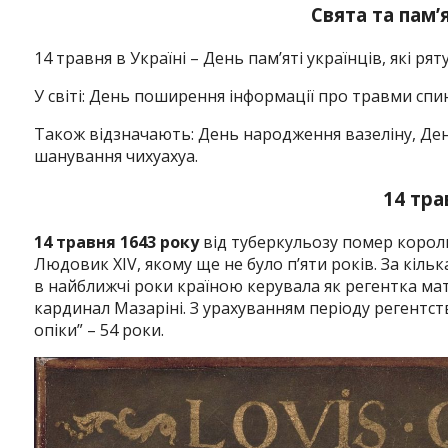
Свята та пам’
14 травня в Україні – День пам’яті українців, які рят
У світі: День поширення інформації про травми спи
Також відзначають: День народження вазеліну, Де
шанування чихуахуа.
14 тра
14 травня 1643 року
від туберкульозу помер король
Людовик XIV, якому ще не було п’яти років. За кіль
в найближчі роки країною керувала як регентка ма
кардинал Мазаріні. З урахуванням періоду регентств
опіки” – 54 роки.