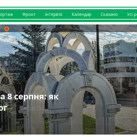
ортаж
Фронт
Інтерв’ю
Календар
Сказано
Усі 
ласті: загинула
 відбувається із
ернусь додому” –
 8 серпня: як
тролейбусів і
а на Харківщині
і (фото)
 (відео)
куленко
ог
у у Харкові
ький