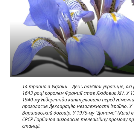
14 травня в Україні – День пам’яті українців, які
1643 році королем Франції став Людовик XIV. У 1
1940-му Нідерланди капітулювали перед Німеччино
проголосив Декларацію незалежності Ізраїлю. У 
Варшавський договір. У 1975-му “Динамо” (Київ) 
СРСР Горбачов виголосив телевізійну промову п
станції.