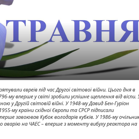
 рятували євреїв під час Другої світової війни. Цього дня в
796-му вперше у світі зробили успішне щеплення від віспи. 
ю у Другій світовій війні. У 1948-му Давид Бен-Гуріон
1955-му країни східної Європи та СРСР підписали
вперше завоював Кубок володарів кубків. У 1986-му очільни
ро аварію на ЧАЕС – вперше з моменту вибуху реактора на