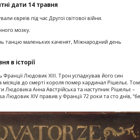
ятні дати 14 травня
ували євреїв під час Другої світової війни.
нного мозку.
нь танцю маленьких каченят, Міжнародний день
вня в історії
 Франції Людовик XIII. Трон успадкував його син
ка місяців до смерті короля помер кардинал Рішельє. Том
ти Людовика Анна Австрійська та наступник Рішельє –
а Людовик XIV правив у Франції 72 роки та сто днів, “б