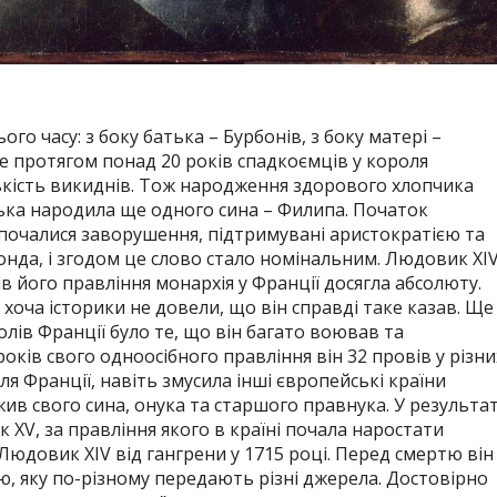
о часу: з боку батька – Бурбонів, з боку матері –
е протягом понад 20 років спадкоємців у короля
лькість викиднів. Тож народження здорового хлопчика
ська народила ще одного сина – Филипа. Початок
 почалися заворушення, підтримувані аристократією та
да, і згодом це слово стало номінальним. Людовик XI
в його правління монархія у Франції досягла абсолюту.
хоча історики не довели, що він справді таке казав. Ще
лів Франції було те, що він багато воював та
оків свого одноосібного правління він 32 провів у різни
я Франції, навіть змусила інші європейські країни
ив свого сина, онука та старшого правнука. У результат
XV, за правління якого в країні почала наростати
Людовик XIV від гангрени у 1715 році. Перед смертю він
, яку по-різному передають різні джерела. Достовірно