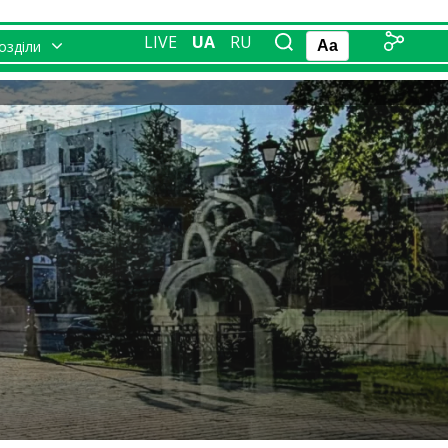
LIVE
UA
RU
розділи
Aa