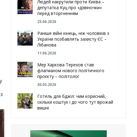
Людей накрутили проти Києва –
депутатка Куц про «дзвіночки»
перед вторгненням
25.06.2026
Раніше війні кінець, ніж чоловіків з
України позбавлять захисту ЄС –
Лібанова
11.06.2026
Мер Харкова Терехов став
флагманом нового політичного
проєкту – політолог
у
30.05.2026
ез
Готель для бджіл: чим корисний,
скільки коштує і до чого тут врожай
вишні
29.05.2026
Ми навіть робили труни – мер
Чугуєва, міста, яке встояло попри