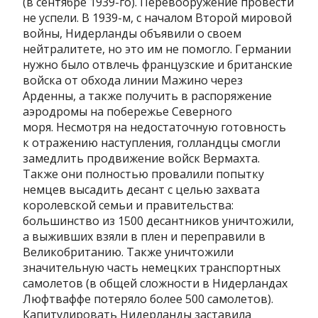
(в сентябре 1939-го). Перевооружение провести
не успели. В 1939-м, с началом Второй мировой
войны, Нидерланды объявили о своем
нейтралитете, но это им не помогло. Германии
нужно было отвлечь французские и британские
войска от обхода линии Мажино через
Арденны, а также получить в распоряжение
аэродромы на побережье Северного
моря. Несмотря на недостаточную готовность
к отражению наступления, голландцы смогли
замедлить продвижение войск Вермахта.
Также они полностью провалили попытку
немцев высадить десант с целью захвата
королевской семьи и правительства:
большинство из 1500 десантников уничтожили,
а выживших взяли в плен и переправили в
Великобританию. Также уничтожили
значительную часть немецких транспортных
самолетов (в общей сложности в Нидерландах
Люфтваффе потеряло более 500 самолетов).
Капитулировать Нидерланды заставила