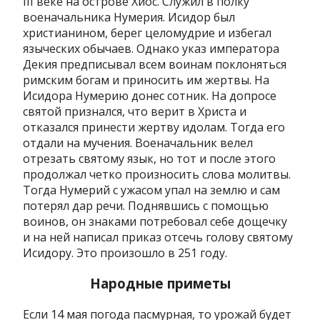
III веке на острове Хиос. Служил в полку
военачальника Нумерия. Исидор был
христианином, берег целомудрие и избегал
языческих обычаев. Однако указ императора
Декия предписывал всем воинам поклоняться
римским богам и приносить им жертвы. На
Исидора Нумерию донес сотник. На допросе
святой признался, что верит в Христа и
отказался принести жертву идолам. Тогда его
отдали на мучения. Военачальник велел
отрезать святому язык, но тот и после этого
продолжал четко произносить слова молитвы.
Тогда Нумерий с ужасом упал на землю и сам
потерял дар речи. Поднявшись с помощью
воинов, он знаками потребовал себе дощечку
и на ней написал приказ отсечь голову святому
Исидору. Это произошло в 251 году.
Народные приметы
Если 14 мая погода пасмурная, то урожай будет