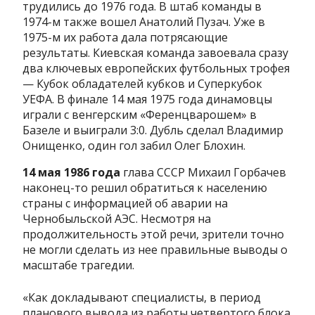
трудились до 1976 года. В штаб команды в
1974-м также вошел Анатолий Пузач. Уже в
1975-м их работа дала потрясающие
результаты. Киевская команда завоевала сразу
два ключевых европейских футбольных трофея
— Кубок обладателей кубков и Суперкубок
УЕФА. В финале 14 мая 1975 года динамовцы
играли с венгерским «Ференцварошем» в
Базеле и выиграли 3:0. Дубль сделал Владимир
Онищенко, один гол забил Олег Блохин.
14 мая 1986 года
глава СССР Михаил Горбачев
наконец-то решил обратиться к населению
страны с информацией об аварии на
Чернобыльской АЭС. Несмотря на
продолжительность этой речи, зрители точно
не могли сделать из нее правильные выводы о
масштабе трагедии.
«Как докладывают специалисты, в период
планового вывода из работы четвертого блока