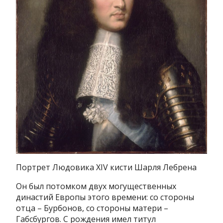
Портрет Людовика XIV кисти Шарля Лебрена
Он был потомком двух могущественных
династий Европы этого времени: со стороны
отца – Бурбонов, со стороны матери –
Габсбургов. С рождения имел титул