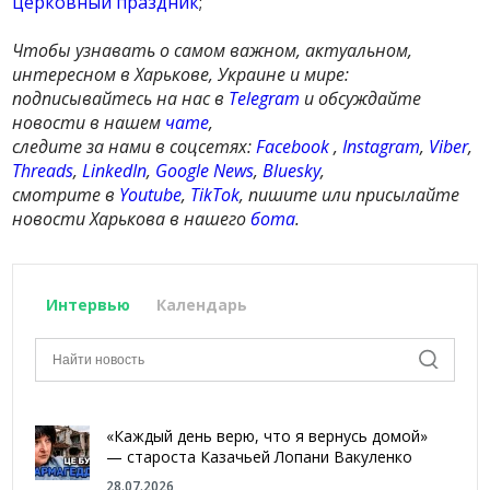
церковный праздник
;
Чтобы узнавать о самом важном, актуальном,
интересном в Харькове, Украине и мире:
подписывайтесь на нас в
Telegram
и обсуждайте
новости в нашем
чате
,
следите за нами в соцсетях:
Facebook
,
Instagram
,
Viber
,
Threads
,
LinkedIn
,
Google News
,
Bluesky
,
смотрите в
Youtube
,
TikTok
, пишите или присылайте
новости Харькова в нашего
бота
.
Интервью
Календарь
«Каждый день верю, что я вернусь домой»
— староста Казачьей Лопани Вакуленко
28.07.2026