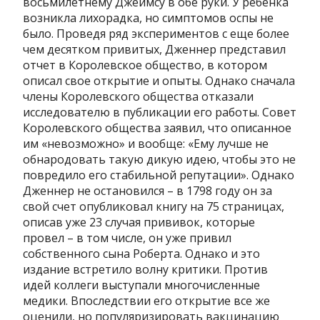
восьмилетнему Джеймсу в обе руки. У ребенка
возникла лихорадка, но симптомов оспы не
было. Проведя ряд экспериментов с еще более
чем десятком привитых, Дженнер представил
отчет в Королевское общество, в котором
описал свое открытие и опыты. Однако сначала
члены Королевского общества отказали
исследователю в публикации его работы. Совет
Королевского общества заявил, что описанное
им «невозможно» и вообще: «Ему лучше не
обнародовать такую дикую идею, чтобы это не
повредило его стабильной репутации». Однако
Дженнер не остановился – в 1798 году он за
свой счет опубликовал книгу на 75 страницах,
описав уже 23 случая прививок, которые
провел – в том числе, он уже привил
собственного сына Роберта. Однако и это
издание встретило волну критики. Против
идей коллеги выступали многочисленные
медики. Впоследствии его открытие все же
оценили, но популяризировать вакцинацию