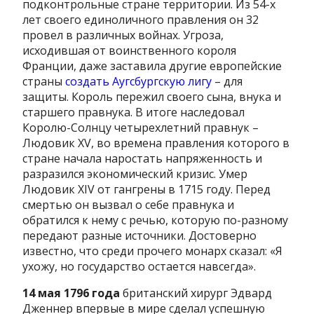
подконтрольные стране территории. Из 54-х
лет своего единоличного правления он 32
провел в различных войнах. Угроза,
исходившая от воинственного короля
Франции, даже заставила другие европейские
страны
создать Аугсбургскую лигу
– для
защиты. Король пережил своего сына, внука и
старшего правнука. В итоге наследовал
Королю-Солнцу четырехлетний правнук –
Людовик XV, во времена правления которого в
стране начала наростать напряженность и
разразился экономический кризис. Умер
Людовик XIV от гангрены в 1715 году. Перед
смертью он вызвал о себе правнука и
обратился к нему с речью, которую по-разному
передают разные источники. Достоверно
известно, что среди прочего монарх сказал: «Я
ухожу, но государство остается навсегда».
14 мая 1796 года
британский хирург Эдвард
Дженнер впервые в мире сделал успешную