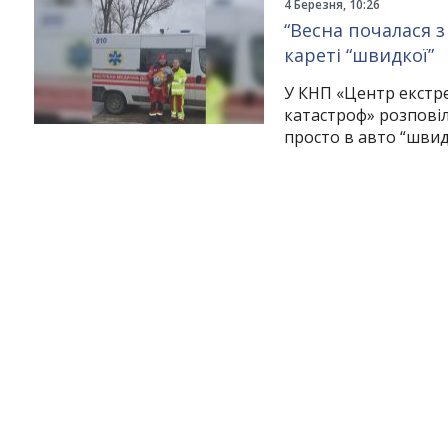
4 Березня, 10:26
“Весна почалася 
кареті “швидкої”
У КНП «Центр екстр
катастроф» розпові
просто в авто “швид