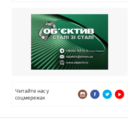
Латвія хоче відновити природний
бар’єр
23.09.2025
Лікарі назвали спрей для носа, що
допоможе запобігти COVID-19 –
CNN
12.09.2025
Читайте нас у
соцмережах