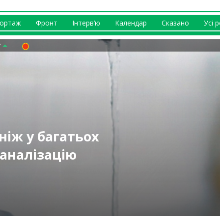
ортаж
Фронт
Інтерв’ю
Календар
Сказано
Усі 
ніж у багатьох
каналізацію
о зміни на
 відбувається із
ернусь додому” –
ав не панікувати
кроків, FPV було
 (відео)
куленко