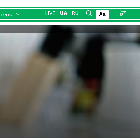
LIVE
UA
RU
розділи
Aa