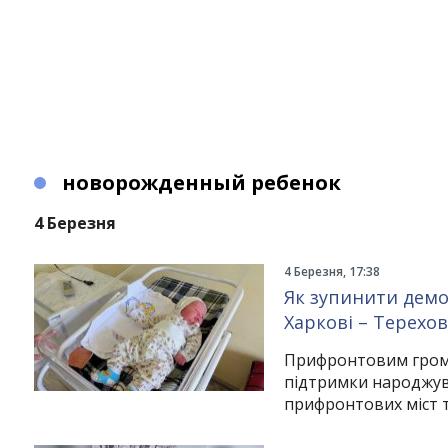
новорожденный ребенок
4 Березня
4 Березня, 17:38
Як зупинити демо
Харкові – Терехов
Прифронтовим гром
підтримки народжува
прифронтових міст т