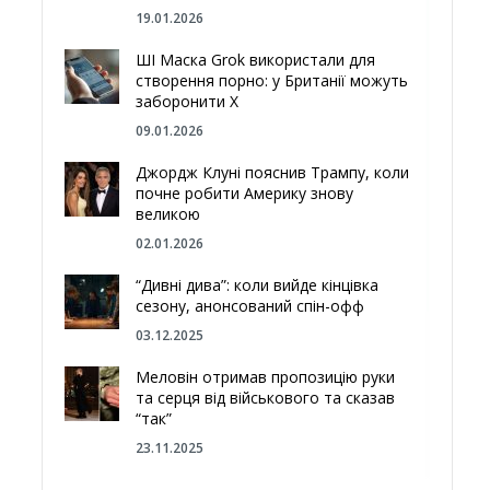
19.01.2026
ШІ Маска Grok використали для
створення порно: у Британії можуть
заборонити Х
09.01.2026
Джордж Клуні пояснив Трампу, коли
почне робити Америку знову
великою
02.01.2026
“Дивні дива”: коли вийде кінцівка
сезону, анонсований спін-офф
03.12.2025
Меловін отримав пропозицію руки
та серця від військового та сказав
“так”
23.11.2025
Відгородитись від Росії болотами: