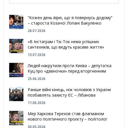
“Кожен день вірю, що я повернусь додому”
– староста Козачої Лопані Вакуленко
28.07.2026
«В Інстаграм і Тік-Ток нема успішних
сантехніків, що ведуть красиве життя»
13.07.2026
Людей накрутили проти Києва – депутатка
Куц про «дзвіночки» перед вторгненням
25.06.2026
Раніше війні кінець, ніж чоловіків з України
позбавлять захисту ЄС – Лібанова
11.06.2026
Мер Харкова Терехов став флагманом
нового політичного проєкту – політолог
30.05.2026