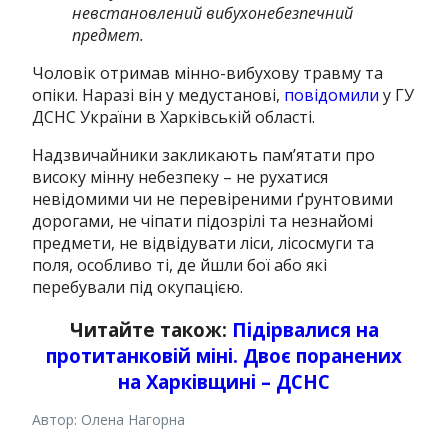
невстановлений вибухонебезпечний
предмет.
Чоловік отримав мінно-вибухову травму та
опіки.
Наразі він у медустанові,
повідомили
у ГУ
ДСНС України в Харківській області.
Надзвичайники закликають пам’ятати про
високу мінну небезпеку – не рухатися
невідомими чи не перевіреними ґрунтовими
дорогами, не чіпати підозрілі та незнайомі
предмети, не відвідувати ліси, лісосмуги та
поля, особливо ті, де йшли бої або які
перебували під окупацією.
Читайте також:
Підірвалися на
протитанковій міні.
Двоє поранених
на Харківщині – ДСНС
Автор: Олена Нагорна