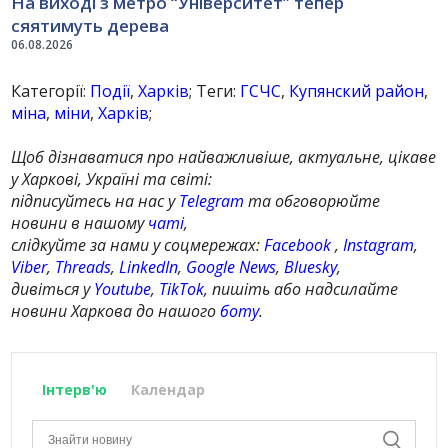
На виході з метро “Університет” тепер
сяятимуть дерева
06.08.2026
Категорії:
Події
,
Харків
; Теги:
ГСЧС
,
Купянский район
,
міна
,
міни
,
Харків
;
Щоб дізнаватися про найважливіше, актуальне, цікаве
у Харкові, Україні та світі:
підписуйтесь на нас у
Telegram
та обговорюйте
новини в нашому
чаті
,
слідкуйте за нами у соцмережах:
Facebook
,
Instagram
,
Viber
,
Threads
,
LinkedIn
,
Google News
,
Bluesky
,
дивіться у
Youtube
,
TikTok
, пишіть або надсилайте
новини Харкова до нашого
боту
.
Інтерв'ю
Календар