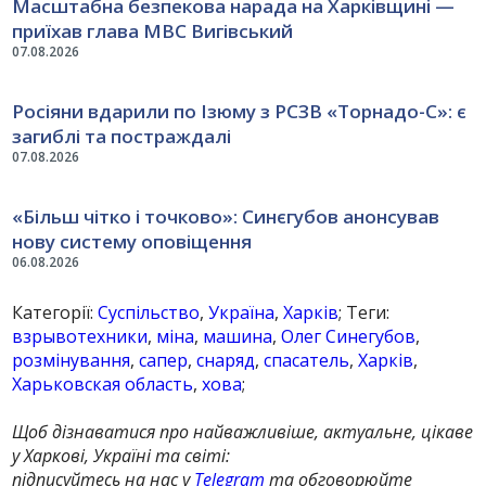
Масштабна безпекова нарада на Харківщині —
приїхав глава МВС Вигівський
07.08.2026
Росіяни вдарили по Ізюму з РСЗВ «Торнадо-С»: є
загиблі та постраждалі
07.08.2026
«Більш чітко і точково»: Синєгубов анонсував
нову систему оповіщення
06.08.2026
Категорії:
Суспільство
,
Україна
,
Харків
; Теги:
взрывотехники
,
міна
,
машина
,
Олег Синегубов
,
розмінування
,
сапер
,
снаряд
,
спасатель
,
Харків
,
Харьковская область
,
хова
;
Щоб дізнаватися про найважливіше, актуальне, цікаве
у Харкові, Україні та світі:
підписуйтесь на нас у
Telegram
та обговорюйте