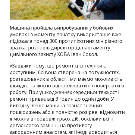
Машина пройшла випробування у бойових
умовах і з моменту початку використання вже
підірвала понад 300 протипіхотних мін різного
зразка, розповів директор Департаменту
цивільного захисту ХОВА Іван Сокол.
«Завдяки тому, що ремонт цієї техніки є
доступним, бо вона створена на потужностях,
розташованих в області, ми маємо можливість
швидко та якісно відновлювати її і повертати в
роботу. При ушкодженнях середньої тяжкості
ремонт триває від 3 годин до однієї доби. У
випадку, якщо машина зазнає значних
пошкоджень або її повністю розірве, відновити
її можна впродовж трьох діб, оскільки всі її
деталі легко замінні, на противагу
закордонним аналогам, які іноді доводиться