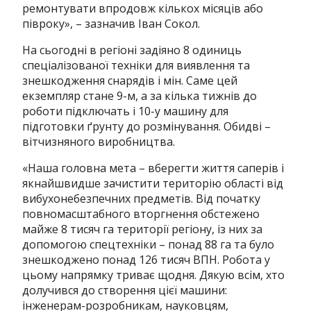
ремонтувати впродовж кількох місяців або
півроку», – зазначив Іван Сокол.
На сьогодні в регіоні задіяно 8 одиниць
спеціалізованої техніки для виявлення та
знешкодження снарядів і мін. Саме цей
екземпляр стане 9-м, а за кілька тижнів до
роботи підключать і 10-у машину для
підготовки ґрунту до розмінування. Обидві –
вітчизняного виробництва.
«Наша головна мета – вберегти життя саперів і
якнайшвидше зачистити територію області від
вибухонебезпечних предметів. Від початку
повномасштабного вторгнення обстежено
майже 8 тисяч га території регіону, із них за
допомогою спецтехніки – понад 88 га та було
знешкоджено понад 126 тисяч ВПН. Робота у
цьому напрямку триває щодня. Дякую всім, хто
долучився до створення цієї машини:
інженерам-розробникам, науковцям,