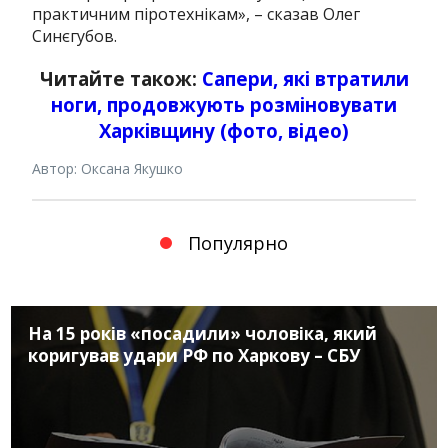
практичним піротехнікам», – сказав Олег
Синєгубов.
Читайте також:
Сапери, які втратили
ноги, продовжують розміновувати
Харківщину (фото, відео)
Автор: Оксана Якушко
Популярно
На 15 років «посадили» чоловіка, який
коригував удари РФ по Харкову – СБУ