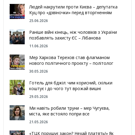
Людей накрутили проти Києва – депутатка
Куц про «дзвіночки» перед вторгненням
25.06.2026
Раніше війні кінець, ніж чоловіків з України
позбавлять захисту ЄС – Лібанова
11.06.2026
Мер Харкова Терехов став флагманом
нового політичного проєкту – політолог
30.05.2026
Готель для бджіл: чим корисний, скільки
коштує і до чого тут врожай вишні
29.05.2026
Ми навіть робили труни – мер Чугуєва,
міста, яке встояло попри все
21.05.2026
«ТЦК порушує закон? Нехай платять!» Як