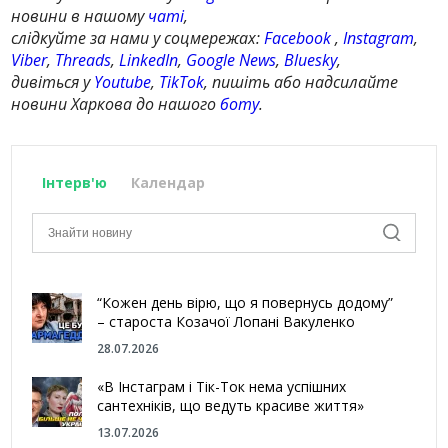
новини в нашому
чаті
,
слідкуйте за нами у соцмережах:
Facebook
,
Instagram
,
Viber
,
Threads
,
LinkedIn
,
Google News
,
Bluesky
,
дивіться у
Youtube
,
TikTok
, пишіть або надсилайте
новини Харкова до нашого
боту
.
Інтерв'ю
Календар
“Кожен день вірю, що я повернусь додому”
– староста Козачої Лопані Вакуленко
28.07.2026
«В Інстаграм і Тік-Ток нема успішних
сантехніків, що ведуть красиве життя»
13.07.2026