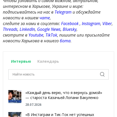
Чтобы узнавать о самом важном, актуальном,
интересном в Харькове, Украине и мире:
подписывайтесь на нас в
Telegram
и обсуждайте
новости в нашем
чате
,
следите за нами в соцсетях:
Facebook
,
Instagram
,
Viber
,
Threads
,
LinkedIn
,
Google News
,
Bluesky
,
смотрите в
Youtube
,
TikTok
, пишите или присылайте
новости Харькова в нашего
бота
.
Интервью
Календарь
«Каждый день верю, что я вернусь домой»
— староста Казачьей Лопани Вакуленко
28.07.2026
«В Инстаграм и Тик-Ток нет успешных