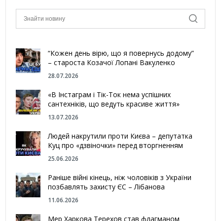
“Кожен день вірю, що я повернусь додому”
– староста Козачої Лопані Вакуленко
28.07.2026
«В Інстаграм і Тік-Ток нема успішних
сантехніків, що ведуть красиве життя»
13.07.2026
Людей накрутили проти Києва – депутатка
Куц про «дзвіночки» перед вторгненням
25.06.2026
Раніше війні кінець, ніж чоловіків з України
позбавлять захисту ЄС – Лібанова
11.06.2026
Мер Харкова Терехов став флагманом