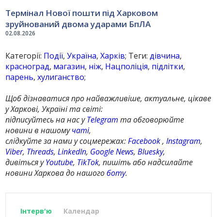
Термінал Нової пошти під Харковом
зруйнований двома ударами БпЛА
02.08.2026
Категорії:
Події
,
Україна
,
Харків
; Теги:
дівчина
,
красноград
,
магазин
,
ніж
,
Нацполіція
,
підлітки
,
парень
,
хулиганство
;
Щоб дізнаватися про найважливіше, актуальне, цікаве
у Харкові, Україні та світі:
підписуйтесь на нас у
Telegram
та обговорюйте
новини в нашому
чаті
,
слідкуйте за нами у соцмережах:
Facebook
,
Instagram
,
Viber
,
Threads
,
LinkedIn
,
Google News
,
Bluesky
,
дивіться у
Youtube
,
TikTok
, пишіть або надсилайте
новини Харкова до нашого
боту
.
Інтерв'ю
Календар