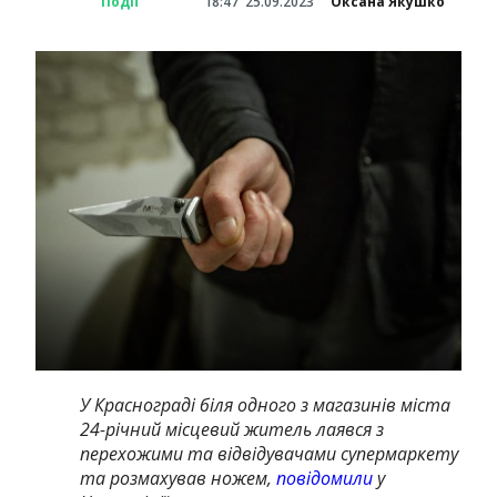
Події
18:47
25.09.2023
Оксана Якушко
У Краснограді біля одного з магазинів міста
24-річний місцевий житель лаявся з
перехожими та відвідувачами супермаркету
та розмахував ножем,
повідомили
у