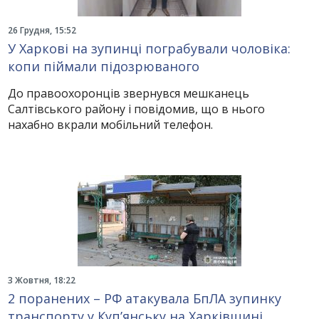
26 Грудня, 15:52
У Харкові на зупинці пограбували чоловіка:
копи піймали підозрюваного
До правоохоронців звернувся мешканець
Салтівського району і повідомив, що в нього
нахабно вкрали мобільний телефон.
3 Жовтня, 18:22
2 поранених – РФ атакувала БпЛА зупинку
транспорту у Купʼянську на Харківщині