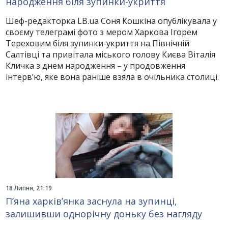
народження біля зупинки-укриття
Шеф-редакторка LB.ua Соня Кошкіна опублікувала у
своєму телеграмі фото з мером Харкова Ігорем
Тереховим біля зупинки-укриття на Північній
Салтівці та привітала міського голову Києва Віталія
Кличка з днем ​​народження – у продовження
інтерв’ю, яке вона раніше взяла в очільника столиці.
18 Липня, 21:19
П’яна харків’янка заснула на зупинці,
залишивши однорічну доньку без нагляду