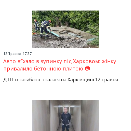
12 Травня, 17:37
Авто в’їхало в зупинку під Харковом: жінку
привалило бетонною плитою 📷
ДТП із загиблою сталася на Харківщині 12 травня.