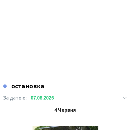
остановка
За датою:
4 Червня