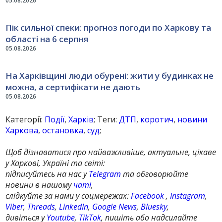
05.08.2026
Пік сильної спеки: прогноз погоди по Харкову та
області на 6 серпня
05.08.2026
На Харківщині люди обурені: жити у будинках не
можна, а сертифікати не дають
05.08.2026
Категорії:
Події
,
Харків
; Теги:
ДТП
,
коротич
,
новини
Харкова
,
остановка
,
суд
;
Щоб дізнаватися про найважливіше, актуальне, цікаве
у Харкові, Україні та світі:
підписуйтесь на нас у
Telegram
та обговорюйте
новини в нашому
чаті
,
слідкуйте за нами у соцмережах:
Facebook
,
Instagram
,
Viber
,
Threads
,
LinkedIn
,
Google News
,
Bluesky
,
дивіться у
Youtube
,
TikTok
, пишіть або надсилайте