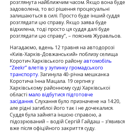
розглянута найближчим часом. Якщо вона буде
задоволена, то всі рішення процесуальні
залишаються в силі. Просто буде інший суддя
розглядати цю справу. Якщо заява буде
відхилена, тоді просто ця суддя далі буде
розглядати цю справу”, – пояснив Журавльов.
Нагадаємо, вдень 12 травня на автодорозі
«Київ-Харків-Довжанський» поблизу селища
Коротич Харківського району
автомобіль
“Zeekr” влетів у зупинку громадського
транспорту.
Загинула 40-річна мешканка
Коротича Інна Мацала. 19 серпня у
Харківському районному суді Харківської
області
мало відбутися підготовче
засідання.
Слухання було призначене на 14:20,
але рідні загиблої його так і не дочекалися.
Суддя була зайнята іншою справою, а
підозрюваний – водій Сергій Гайдаш – з’явився
вже після офіційного закриття суду.