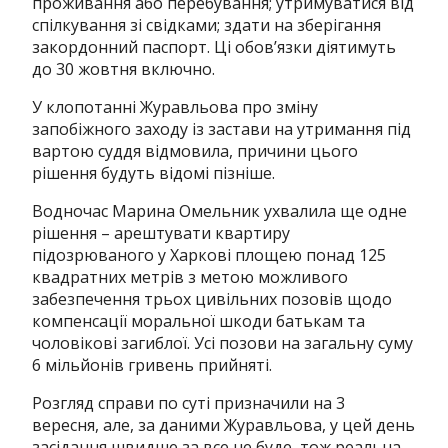
проживання або перебування; утримуватися від
спілкування зі свідками; здати на зберігання
закордонний паспорт. Ці обов’язки діятимуть
до 30 жовтня включно.
У клопотанні Журавльова про зміну
запобіжного заходу із застави на утримання під
вартою суддя відмовила, причини цього
рішення будуть відомі пізніше.
Водночас Марина Омельник ухвалила ще одне
рішення – арештувати квартиру
підозрюваного у Харкові площею понад 125
квадратних метрів з метою можливого
забезпечення трьох цивільних позовів щодо
компенсації моральної шкоди батькам та
чоловікові загиблої. Усі позови на загальну суму
6 мільйонів гривень прийняті.
Розгляд справи по суті призначили на 3
вересня, але, за даними Журавльова, у цей день
засідання швидше за все не буде, тож реальна