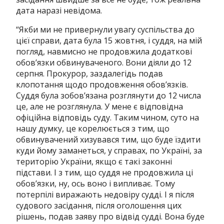
дата наразі невідома.
“Якби ми не привернули увагу суспільства до
цієї справи, дата була 15 жовтня, і суддя, на мій
погляд, навмисно не продовжила додаткові
обов’язки обвинуваченого. Вони діяли до 12
серпня. Прокурор, заздалегідь подав
клопотання щодо продовження обов’язків.
Суддя була зобов’язана розглянути до 12 числа
це, але не розглянула. У мене є відповідна
офіційна відповідь суду. Таким чином, суто на
нашу думку, це корелюється з тим, що
обвинувачений хизувався тим, що буде їздити
куди йому заманеться, у справах, по Україні, за
територію України, якщо є такі законні
підстави. І з тим, що суддя не продовжила ці
обов’язки, ну, ось воно і випливає. Тому
потерпілі виражають недовіру судді. І я після
судового засідання, після оголошення цих
рішень, подав заяву про відвід судді. Вона буде