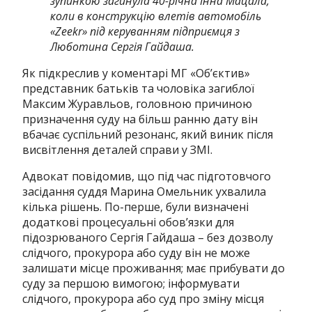
зупинкою загинула 40-річна Інна Мацала,
коли в конструкцію влетів автомобіль
«Zeekr» під керуванням підприємця з
Люботина Сергія Гайдаша.
Як підкреслив у коментарі МГ «Об’єктив»
представник батьків та чоловіка загиблої
Максим Журавльов, головною причиною
призначення суду на більш ранню дату він
вбачає суспільний резонанс, який виник після
висвітлення деталей справи у ЗМІ.
Адвокат повідомив, що під час підготовчого
засідання суддя Марина Омельник ухвалила
кілька рішень. По-перше, були визначені
додаткові процесуальні обов’язки для
підозрюваного Сергія Гайдаша – без дозволу
слідчого, прокурора або суду він не може
залишати місце проживання; має прибувати до
суду за першою вимогою; інформувати
слідчого, прокурора або суд про зміну місця