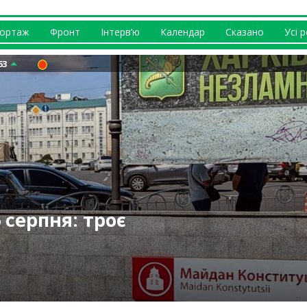
ортаж
Фронт
Інтерв’ю
Календар
Сказано
Усі 
63
у ЗСУ
 відбувається із
ернусь додому” –
росіяни – троє
 Білого
а підвищення: яку
 серпня: троє
 (відео)
куленко
 ХОВА