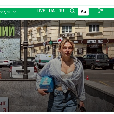
LIVE
UA
RU
розділи
Aa