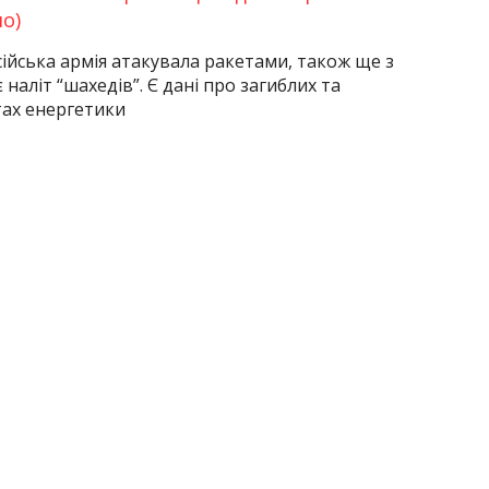
о)
сійська армія атакувала ракетами, також ще з
 наліт “шахедів”. Є дані про загиблих та
тах енергетики