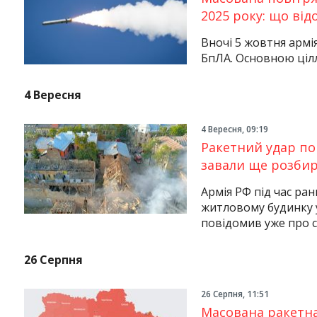
2025 року: що від
Вночі 5 жовтня армі
БпЛА. Основною ціл
4 Вересня
4 Вересня, 09:19
Ракетний удар по 
завали ще розби
Армія РФ під час ра
житловому будинку у
повідомив уже про сі
26 Серпня
26 Серпня, 11:51
Масована ракетна