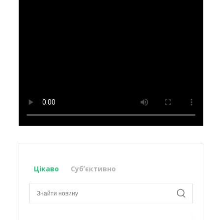
Цікаво
Субʼєктивно