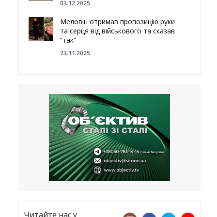
03.12.2025
Меловін отримав пропозицію руки
та серця від військового та сказав
“так”
23.11.2025
Відгородитись від Росії болотами:
Латвія хоче відновити природний
бар’єр
23.09.2025
Лікарі назвали спрей для носа, що
допоможе запобігти COVID-19 –
CNN
12.09.2025
Читайте нас у