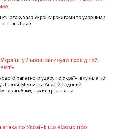
омо
я РФ атакувала Україну ракетами та ударними
лю став Львів
Україні: у Львові загинули троє дітей,
рають
нкового ракетного удару по Україні влучила по
 Львові. Мер міста Андрій Садовий
мох загиблих, з яких троє – діти
 атака по Україні: що відомо про