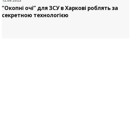
12.08.2023
2
“Окопні очі” для ЗСУ в Харкові роблять за
секретною технологією