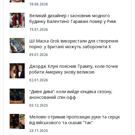
18.06.2026
Великий дизайнер і засновник модного
будинку Валентино Гаравані помер у Римі
19.01.2026
ШІ Маска Grok використали для створення
порно: у Британії можуть заборонити Х
09.01.2026
Джордж Клуні пояснив Трампу, коли почне
робити Америку знову великою
02.01.2026
“Дивні дива”: коли вийде кінцівка сезону,
анонсований спін-офф
03.12.2025
Меловін отримав пропозицію руки та серця
від військового та сказав “так”
23.11.2025