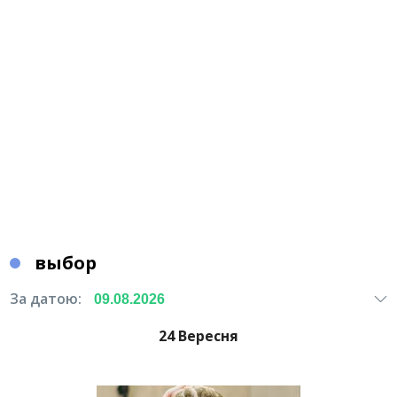
выбор
За датою:
24 Вересня