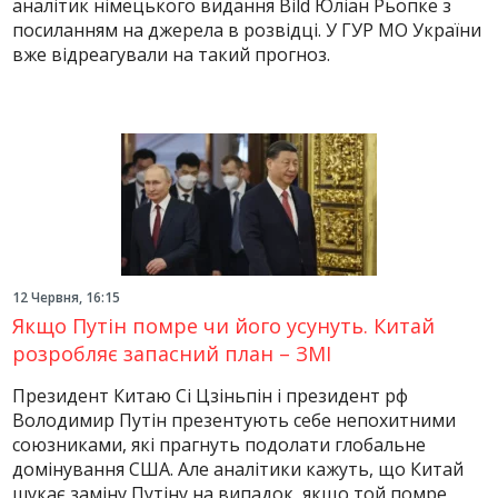
аналітик німецького видання Bild Юліан Рьопке з
посиланням на джерела в розвідці. У ГУР МО України
вже відреагували на такий прогноз.
12 Червня, 16:15
Якщо Путін помре чи його усунуть. Китай
розробляє запасний план – ЗМІ
Президент Китаю Сі Цзіньпін і президент рф
Володимир Путін презентують себе непохитними
союзниками, які прагнуть подолати глобальне
домінування США. Але аналітики кажуть, що Китай
шукає заміну Путіну на випадок, якщо той помре