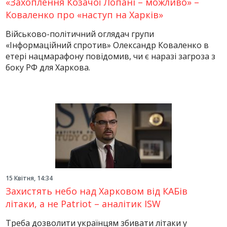
«Захоплення Козачої Лопані – можливо» –
Коваленко про «наступ на Харків»
Військово-політичний оглядач групи
«Інформаційний спротив» Олександр Коваленко в
етері нацмарафону повідомив, чи є наразі загроза з
боку РФ для Харкова.
15 Квітня, 14:34
Захистять небо над Харковом від КАБів
літаки, а не Patriot – аналітик ISW
Треба дозволити українцям збивати літаки у