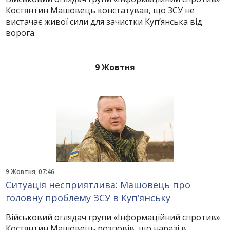
Костянтин Машовець констатував, що ЗСУ не
вистачає живої сили для зачистки Куп’янська від
ворога.
9 Жовтня
9 Жовтня, 07:46
Ситуація несприятлива: Машовець про
головну проблему ЗСУ в Куп’янську
Військовий оглядач групи «Інформаційний спротив»
Костянтин Машовець розповів, що наразі в