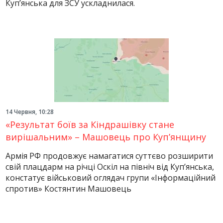
Куп’янська для ЗСУ ускладнилася.
14 Червня, 10:28
«Результат боїв за Кіндрашівку стане
вирішальним» – Машовець про Куп’янщину
Армія РФ продовжує намагатися суттєво розширити
свій плацдарм на річці Оскіл на північ від Куп’янська,
констатує військовий оглядач групи «Інформаційний
спротив» Костянтин Машовець