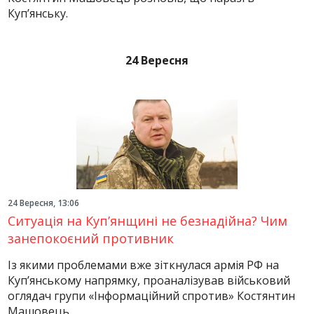
Куп’янську.
24 Вересня
24 Вересня, 13:06
Ситуація на Куп’янщині не безнадійна? Чим
занепокоєний противник
Із якими проблемами вже зіткнулася армія РФ на
Куп’янському напрямку, проаналізував військовий
оглядач групи «Інформаційний спротив» Костянтин
Машовець.