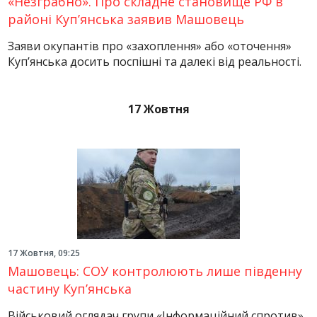
«Незграбно». Про складне становище РФ в
районі Куп’янська заявив Машовець
Заяви окупантів про «захоплення» або «оточення»
Куп’янська досить поспішні та далекі від реальності.
17 Жовтня
17 Жовтня, 09:25
Машовець: СОУ контролюють лише південну
частину Куп’янська
Військовий оглядач групи «Інформаційний спротив»