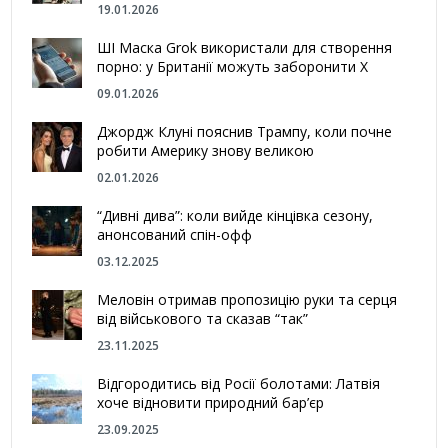
19.01.2026
ШІ Маска Grok використали для створення
порно: у Британії можуть заборонити Х
09.01.2026
Джордж Клуні пояснив Трампу, коли почне
робити Америку знову великою
02.01.2026
“Дивні дива”: коли вийде кінцівка сезону,
анонсований спін-офф
03.12.2025
Меловін отримав пропозицію руки та серця
від військового та сказав “так”
23.11.2025
Відгородитись від Росії болотами: Латвія
хоче відновити природний бар’єр
23.09.2025