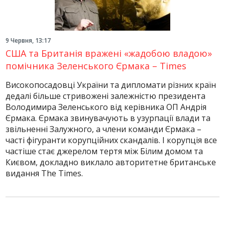
9 Червня, 13:17
США та Британія вражені «жадобою владою»
помічника Зеленського Єрмака – Times
Високопосадовці України та дипломати різних країн
дедалі більше стривожені залежністю президента
Володимира Зеленського від керівника ОП Андрія
Єрмака. Єрмака звинувачують в узурпації влади та
звільненні Залужного, а члени команди Єрмака –
часті фігуранти корупційних скандалів. І корупція все
частіше стає джерелом тертя між Білим домом та
Києвом, докладно виклало авторитетне британське
видання The Times.