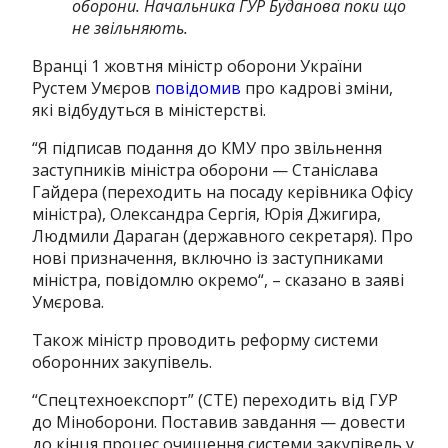
оборони. Начальника ГУР Буданова поки що
не звільняють.
Вранці 1 жовтня міністр оборони України
Рустем Умєров
повідомив
про кадрові зміни,
які відбудуться в міністерстві.
“
Я підписав подання до КМУ про звільнення
заступників міністра оборони — Станіслава
Гайдера (переходить на посаду керівника Офісу
міністра), Олександра Сергія, Юрія Джигира,
Людмили Дараган (державного секретаря). Про
нові призначення, включно із заступниками
міністра, повідомлю окремо
“, – сказано в заяві
Умєрова.
Також міністр проводить реформу системи
оборонних закупівель.
“
Спецтехноекспорт” (СТЕ) переходить від ГУР
до Міноборони. Поставив завдання — довести
до кінця процес очищення системи закупівель у