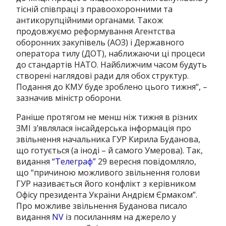
тісній співпраці з правоохоронними та
антикорупційними органами. Також
продовжуємо реформування Агентства
оборонних закупівель (АОЗ) і Державного
оператора тилу (ДОТ), наближаючи ці процеси
до стандартів НАТО. Найближчим часом будуть
створені наглядові ради для обох структур.
Подання до КМУ буде зроблено цього тижня
“, –
зазначив міністр оборони.
Раніше протягом не менш ніж тижня в різних
ЗМІ з’являлася інсайдерська інформація про
звільнення начальника ГУР Кирила Буданова,
що готується (а іноді – й самого Умерова). Так,
видання
“Телеграф”
29 вересня повідомляло,
що “причиною можливого звільнення голови
ГУР називається його конфлікт з керівником
Офісу президента України Андрієм Єрмаком”.
Про можливе звільнення Буданова писало
видання
NV
із ​​посиланням на джерело у