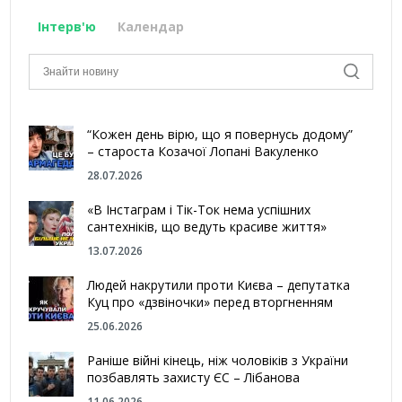
Інтерв'ю
Календар
“Кожен день вірю, що я повернусь додому”
– староста Козачої Лопані Вакуленко
28.07.2026
«В Інстаграм і Тік-Ток нема успішних
сантехніків, що ведуть красиве життя»
13.07.2026
Людей накрутили проти Києва – депутатка
Куц про «дзвіночки» перед вторгненням
25.06.2026
Раніше війні кінець, ніж чоловіків з України
позбавлять захисту ЄС – Лібанова
11.06.2026