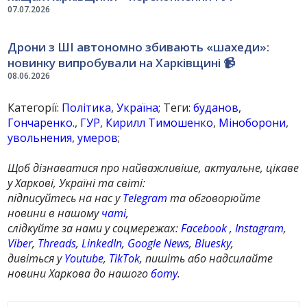
07.07.2026
Дрони з ШІ автономно збивають «шахеди»:
новинку випробували на Харківщині 📹
08.06.2026
Категорії:
Політика
,
Україна
; Теги:
буданов
,
Гончаренко.
,
ГУР
,
Кирилл Тимошенко
,
Міноборони
,
увольнения
,
умеров
;
Щоб дізнаватися про найважливіше, актуальне, цікаве
у Харкові, Україні та світі:
підписуйтесь на нас у
Telegram
та обговорюйте
новини в нашому
чаті
,
слідкуйте за нами у соцмережах:
Facebook
,
Instagram
,
Viber
,
Threads
,
LinkedIn
,
Google News
,
Bluesky
,
дивіться у
Youtube
,
TikTok
, пишіть або надсилайте
новини Харкова до нашого
боту
.