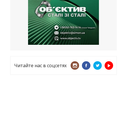
несмотря ни на что
21.05.2026
«ТЦК нарушает закон? Пусть
платят!» Как благодаря штрафу
женщину сняли с учета
15.05.2026
Читайте нас в соцсетях