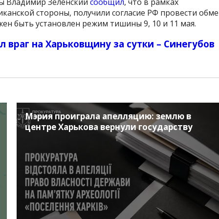
ны Владимир Зеленский
сообщил
, что в рамках
канской стороны, получили согласие РФ провести обме
ен быть установлен режим тишины 9, 10 и 11 мая.
л враг на Харьковщину за сутки – Синегубов
Мэрия проиграла апелляцию: землю в
центре Харькова вернули государству