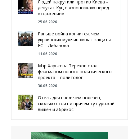
Людей накрутили против Киева –
депутат Куц о «звоночках» перед
вторжением
25.06.2026
Раньше война кончится, чем
украинских мужчин лишат защиты
ЕС – Либанова
11.06.2026
Мэр Харькова Терехов стал
флагманом нового политического
проекта – политолог
30.05.2026
Отель для пчел: чем полезен,
сколько стоит и причем тут урожай
вишен и абрикос
29.05.2026
Мы даже делали гробы — мэр
Чугуева, города, который устоял,