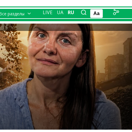
LIVE
UA
RU
Все разделы
Aa