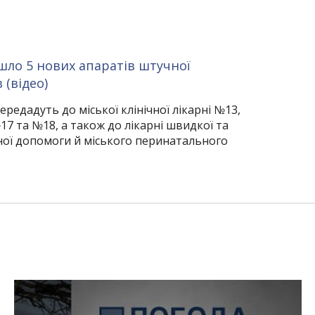
шло 5 нових апаратів штучної
 (відео)
редадуть до міської клінічної лікарні №13,
7 та №18, а також до лікарні швидкої та
ної допомоги й міського перинатального