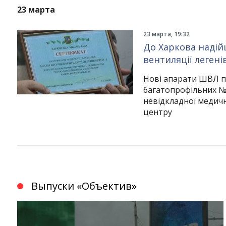
23 марта
23 марта, 19:32
До Харкова надій
вентиляції легенів
Нові апарати ШВЛ пе
багатопрофільних №1
невідкладної медич
центру
Выпуски «Объектив»