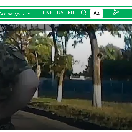
LIVE
UA
RU
Все разделы
Aa