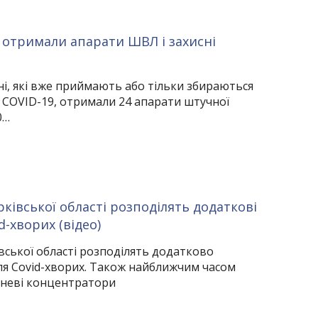
і отримали апарати ШВЛ і захисні
ні, які вже приймають або тільки збираються
 COVID-19, отримали 24 апарати штучної
0…
ківської області розподілять додаткові
d-хворих (відео)
вської області розподілять додатково
для Covid-хворих. Також найближчим часом
сневі концентратори