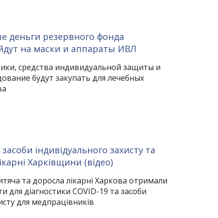
е деньги резервного фонда
дут на маски и аппараты ИВЛ
тики, средства индивидуальной защиты и
ование будут закупать для лечебных
ва
засоби індивідуального захисту та
карні Харківщини (відео)
дитяча та доросла лікарні Харкова отримали
ти для діагностики COVID-19 та засоби
исту для медпрацівників