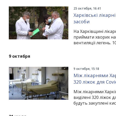
25 октября, 16:41
Харківські лікарн
засоби
На Харківщині лікар
приймати хворих на
вентиляції легень. 1
9 октября
9 октября, 15:18
Між лікарнями Хар
320 ліжок для Covi
Між лікарнями Харкі
виділені 320 ліжок 
будуть закуплені ки