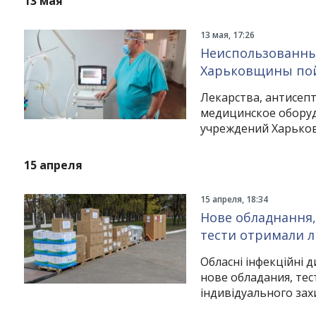
13 мая
13 мая, 17:26
Неиспользованны
Харьковщины пой
Лекарства, антисеп
медицинское оборуд
учреждений Харько
15 апреля
15 апреля, 18:34
Instagram
Facebook
Twitter
Youtube
Нове обладнання, 
тести отримали лі
Обласні інфекційні 
нове обладания, тес
індивідуального зах