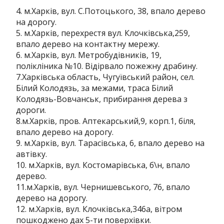
4. м.Харків, вул. С.Потоцького, 38, впало дерево
на дорогу.
5. м.Харків, перехрестя вул. Клочківська,259,
впало дерево на контактну мережу.
6. м.Харків, вул. Метробудівників, 19,
полікліника №10. Відірвало пожежну драбину.
7.Харківська область, Чугуївський район, сел.
Білий Колодязь, за межами, траса Білий
Колодязь-Вовчанськ, прибирання дерева з
дороги.
8.м.Харків, пров. Аптекарський,9, корп.1, біля,
впало дерево на дорогу.
9. м.Харків, вул. Тарасівська, 6, впало дерево на
автівку.
10. м.Харків, вул. Костомарівська, б\н, впало
дерево.
11.м.Харків, вул. Чернишевського, 76, впало
дерево на дорогу.
12. м.Харків, вул. Клочківська,346а, вітром
пошкоджено дах 5-ти поверхівки.