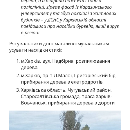
дерева, а й відірвав пожежні сходи в
поліклініці, зірвав фасад із Каразинського
університету та здув покрівлі з житлових
будинків – у ДСНС у Харківській області
повідомили про наслідки буревію, який вирує
в регіоні.
Рятувальники допомагали комунальникам
усувати наслідки стихії:
м.Харків, вул. Надбірна, розпилювання
дерева.
м.Харків, пр-т Л.Малої, Григорівський бір,
прибирання дерева з елетродротів.
Харківська область, Чугуївський район,
Старосалтівська громада, траса Харків-
Вовчанськ, прибирання дерева з дороги.