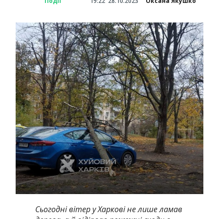
Події
19:22
28.10.2023
Оксана Якушко
Сьогодні вітер у Харкові не лише ламав