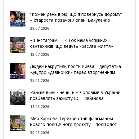
“Кожен день вірю, що я повернусь додому”
– староста Козачої Лопані Вакуленко
28.07.2026
«В Інстаграм і Тік-Ток нема успішних
сантехніків, що ведуть красиве життя»
13.07.2026
Людей накрутили проти Києва – депутатка
Куц про «дзвіночки» перед вторгненням
25.06.2026
Раніше війні кінець, ніж чоловіків з України
позбавлять захисту ЄС – Лібанова
11.06.2026
Мер Харкова Терехов став флагманом
нового політичного проєкту – політолог
30.05.2026