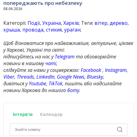
попереджають про небезпеку
08.06.2026
Категорії:
Події
,
Україна
,
Харків
; Теги:
вітер
,
дерево
,
крыша
,
провода
,
стихия
,
ураган
;
Щоб дізнаватися про найважливіше, актуальне, цікаве
у Харкові, Україні та світі:
підписуйтесь на нас у
Telegram
та обговорюйте
новини в нашому
чаті
,
слідкуйте за нами у соцмережах:
Facebook
,
Instagram
,
Viber
,
Threads
,
LinkedIn
,
Google News
,
Bluesky
,
дивіться у
Youtube
,
TikTok
, пишіть або надсилайте
новини Харкова до нашого
боту
.
Інтерв'ю
Календар