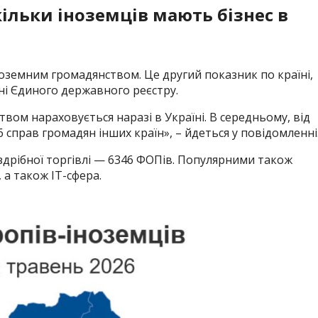
скільки іноземців мають бізнес в
ноземним громадянством. Це другий показник по країні,
ні Єдиного державного реєстру.
вом нараховується наразі в Україні. В середньому, від
 справ громадян інших країн», – йдеться у повідомленні
здрібної торгівлі — 6346 ФОПів. Популярними також
 а також ІТ-сфера.