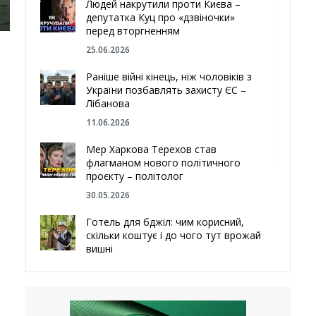
Людей накрутили проти Києва –
депутатка Куц про «дзвіночки»
перед вторгненням
25.06.2026
Раніше війні кінець, ніж чоловіків з
України позбавлять захисту ЄС –
Лібанова
11.06.2026
Мер Харкова Терехов став
флагманом нового політичного
проєкту – політолог
30.05.2026
Готель для бджіл: чим корисний,
скільки коштує і до чого тут врожай
вишні
29.05.2026
Ми навіть робили труни – мер
Чугуєва, міста, яке встояло попри