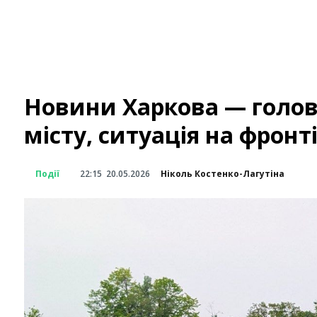
Новини Харкова — головн
місту, ситуація на фронт
Події
22:15
20.05.2026
Ніколь Костенко-Лагутіна