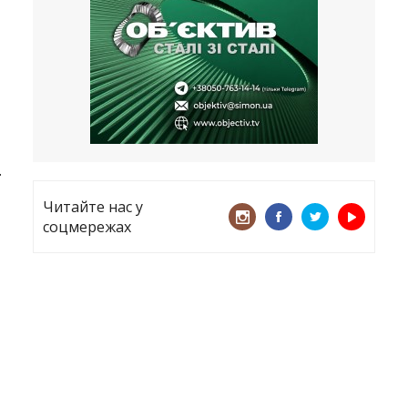
все
21.05.2026
«ТЦК порушує закон? Нехай
платять!» Як завдяки штрафу жінку
виключили з обліку
15.05.2026
.
Читайте нас у
соцмережах