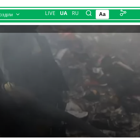
LIVE
UA
RU
розділи
Aa