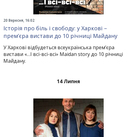
20 Вересня, 16:02
Історія про біль і свободу: у Харкові –
прем’єра вистави до 10 річниці Майдану
У Харкові відбудеться всеукраїнська прем’єра
вистави «…І всі-всі-всі» Maidan story до 10 річниці
Майдану.
14 Липня