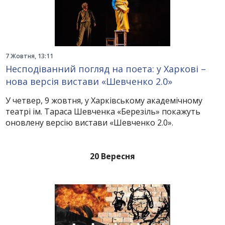
7 Жовтня, 13:11
Несподіванний погляд на поета: у Харкові –
нова версія вистави «Шевченко 2.0»
У четвер, 9 жовтня, у Харківському академічному
театрі ім. Тараса Шевченка «Березіль» покажуть
оновлену версію вистави «Шевченко 2.0».
20 Вересня