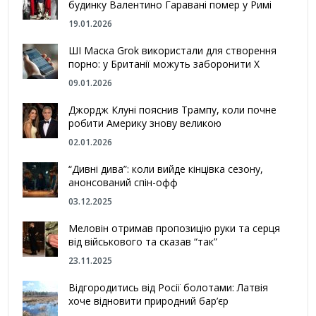
будинку Валентино Гаравані помер у Римі
19.01.2026
ШІ Маска Grok використали для створення
порно: у Британії можуть заборонити Х
09.01.2026
Джордж Клуні пояснив Трампу, коли почне
робити Америку знову великою
02.01.2026
“Дивні дива”: коли вийде кінцівка сезону,
анонсований спін-офф
03.12.2025
Меловін отримав пропозицію руки та серця
від військового та сказав “так”
23.11.2025
Відгородитись від Росії болотами: Латвія
хоче відновити природний бар’єр