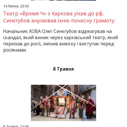
14 Липня, 23:53
Театр «Время Ч» з Харкова уїхав до рф,
Синєгубов анулював їхню почесну грамоту
Начальник ХОВА Олег Синєгубов відреагував на
скандал, який виник через харківський театр, який
переїхав до росії, змінив вивіску і виступає перед
росіянами.
8 Травня
8 Травня, 11:58