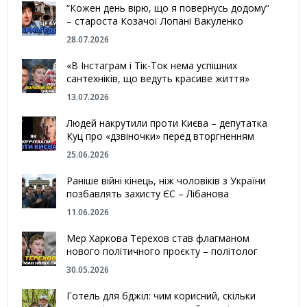
“Кожен день вірю, що я повернусь додому”
– староста Козачої Лопані Вакуленко
28.07.2026
«В Інстаграм і Тік-Ток нема успішних
сантехніків, що ведуть красиве життя»
13.07.2026
Людей накрутили проти Києва – депутатка
Куц про «дзвіночки» перед вторгненням
25.06.2026
Раніше війні кінець, ніж чоловіків з України
позбавлять захисту ЄС – Лібанова
11.06.2026
Мер Харкова Терехов став флагманом
нового політичного проєкту – політолог
30.05.2026
Готель для бджіл: чим корисний, скільки