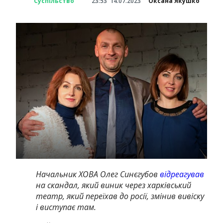
Суспільство
23:53
14.07.2023
Оксана Якушко
Начальник ХОВА Олег Синєгубов
відреагував
на скандал, який виник через харківський
театр, який переїхав до росії, змінив вивіску
і виступає там.