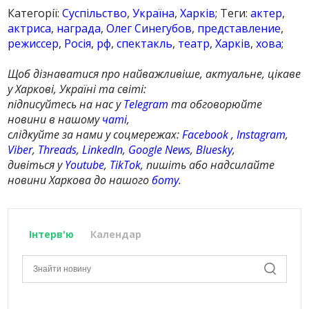
Категорії:
Суспільство
,
Україна
,
Харків
; Теги:
актер
,
актриса
,
награда
,
Олег Синегубов
,
представление
,
режиссер
,
Росія
,
рф
,
спектакль
,
театр
,
Харків
,
хова
;
Щоб дізнаватися про найважливіше, актуальне, цікаве
у Харкові, Україні та світі:
підписуйтесь на нас у
Telegram
та обговорюйте
новини в нашому
чаті
,
слідкуйте за нами у соцмережах:
Facebook
,
Instagram
,
Viber
,
Threads
,
LinkedIn
,
Google News
,
Bluesky
,
дивіться у
Youtube
,
TikTok
, пишіть або надсилайте
новини Харкова до нашого
боту
.
Інтерв'ю
Календар