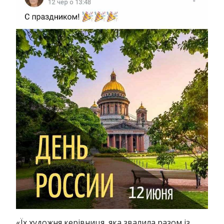
«Їх художня керівниця, яка звалила разом із