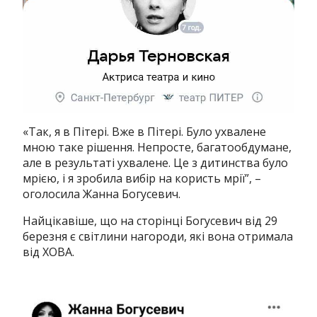
«Так, я в Пітері. Вже в Пітері. Було ухвалене
мною таке рішення. Непросте, багатообдумане,
але в результаті ухвалене. Це з дитинства було
мрією, і я зробила вибір на користь мрії”, –
оголосила Жанна Богусевич.
Найцікавіше, що на сторінці Богусевич від 29
березня є світлини нагороди, які вона отримала
від ХОВА.