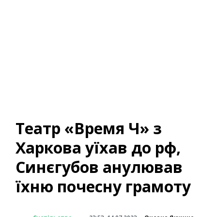
Театр «Время Ч» з
Харкова уїхав до рф,
Синєгубов анулював
їхню почесну грамоту