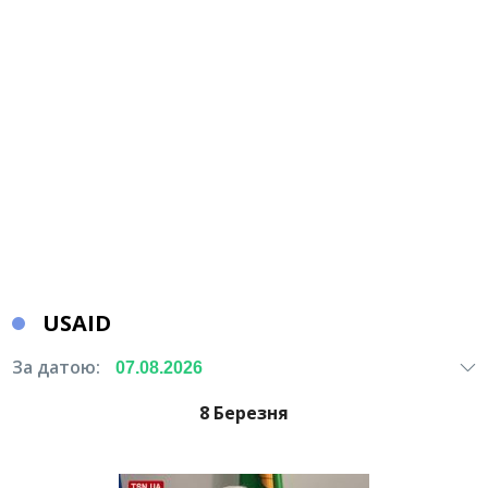
USAID
За датою:
8 Березня