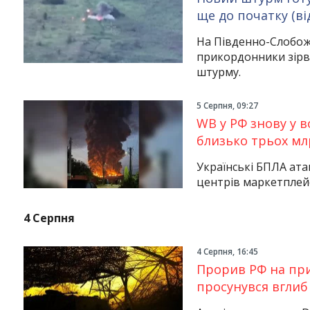
ще до початку (ві
На Південно-Слобожа
прикордонники зірв
штурму.
5 Серпня, 09:27
WB у РФ знову у в
близько трьох мл
Українські БПЛА ата
центрів маркетплейсу
4 Серпня
4 Серпня, 16:45
Прорив РФ на при
просунувся вглиб