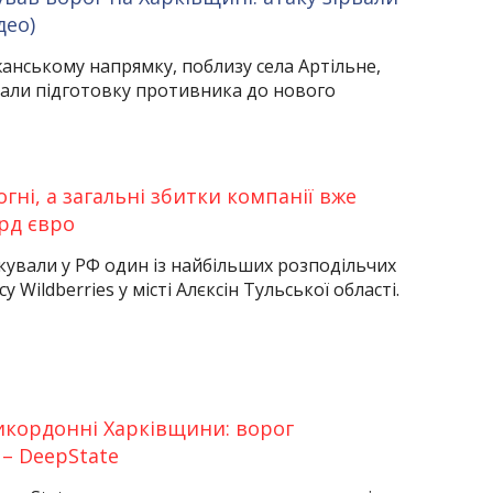
део)
нському напрямку, поблизу села Артільне,
али підготовку противника до нового
огні, а загальні збитки компанії вже
рд євро
кували у РФ один із найбільших розподільчих
 Wildberries у місті Алєксін Тульської області.
кордонні Харківщини: ворог
 – DeepState