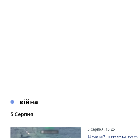
війна
5 Серпня
5 Серпня, 15:25
Новий штурм готу