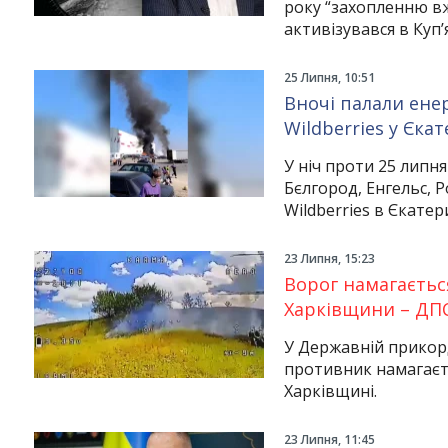
року “захопленню вж
активізувався в Куп’
25 Липня, 10:51
Вночі палали енер
Wildberries у Єка
У ніч проти 25 липня
Бєлгород, Енгельс, 
Wildberries в Єкатер
23 Липня, 15:23
Ворог намагаєтьс
Харківщини – ДПС
У Державній прикор
противник намагаєт
Харківщині.
23 Липня, 11:45