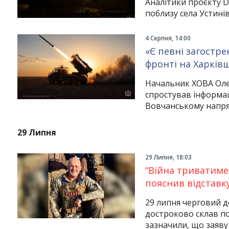
Аналітики проєкту D
поблизу села Устинів
4 Серпня, 14:00
«Є певні загостре
фронті на Харків
Начальник ХОВА Олег
спростував інформац
Вовчанському напря
29 Липня
29 Липня, 18:03
“Війна триватиме 
пояснив відставк
29 липня черговий д
достроково склав по
зазначили, що заяву