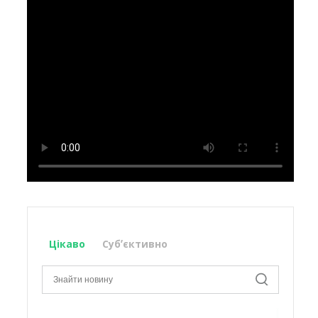
Цікаво
Субʼєктивно