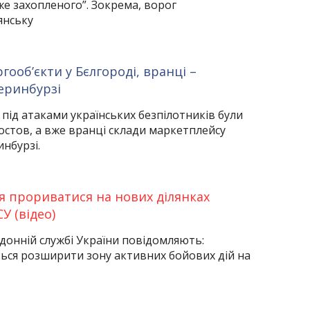
е захопленого”. Зокрема, ворог
янську
гооб’єкти у Бєлгороді, вранці –
теринбурзі
 під атаками українських безпілотників були
Ростов, а вже вранці склади маркетплейсу
инбурзі.
я прориватися на нових ділянках
У (відео)
донній службі України повідомляють:
ься розширити зону активних бойових дій на