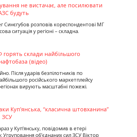
сування не вистачає, але посилювати
АЗС будуть
г Синєгубов розповів кореспондентові МГ
ова ситуація у регіоні – складна.
РФ горять склади найбільшого
афтобаза (відео)
йно. Після ударів безпілотників по
айбільшого російського маркетплейсу
 регіонах вирують масштабні пожежі.
аки Куп’янська, “класична штовханина”
– ЗСУ
раз у Куп’янську, повідомив в етері
 Угруповання об’єднаних сил ЗСУ Віктор