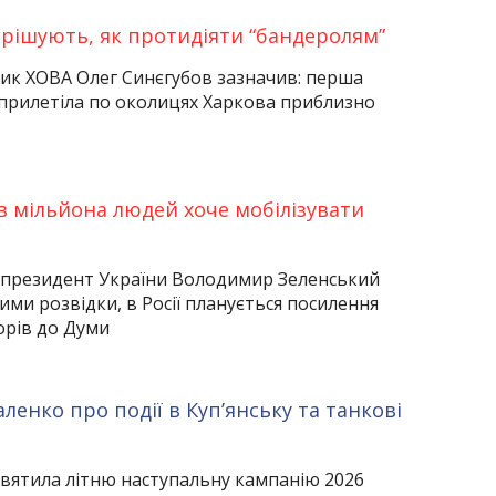
ирішують, як протидіяти “бандеролям”
ик ХОВА Олег Синєгубов зазначив: перша
 прилетіла по околицях Харкова приблизно
в мільйона людей хоче мобілізувати
s президент України Володимир Зеленський
ими розвідки, в Росії планується посилення
борів до Думи
аленко про події в Куп’янську та танкові
святила літню наступальну кампанію 2026