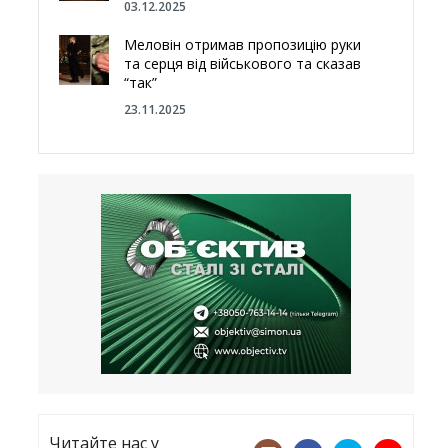
03.12.2025
Меловін отримав пропозицію руки
та серця від військового та сказав
“так”
23.11.2025
Відгородитись від Росії болотами:
Латвія хоче відновити природний
бар’єр
23.09.2025
Лікарі назвали спрей для носа, що
допоможе запобігти COVID-19 –
CNN
12.09.2025
Читайте нас у