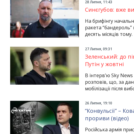
Instagram
Facebook
Twitter
Youtube
28 Липня, 11:43
Синєгубов: вже в
На брифінгу начальн
ракета “бандероль”
десять місяців тому.
27 Липня, 09:31
Зеленський: до пі
Путін у жовтні
В інтерв’ю Sky New
розповів, що, за дан
мобілізації після ви
26 Липня, 19:10
“Конвульсії” – Ков
прориви (відео)
Російська армія при