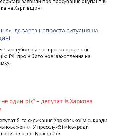
eepState заявили про просування окупантів
ка на Харківщині.
ння»: де зараз непроста ситуація на
щині
 Синєгубов під час пресконференції
ію РФ про нібито нові захоплення на
мку.
не один рік” – депутат із Харкова
у
епутат 8-го скликання Харківської міськради
вноваження. У пресслужбі міськради
 написав Ігор Пушкарьов