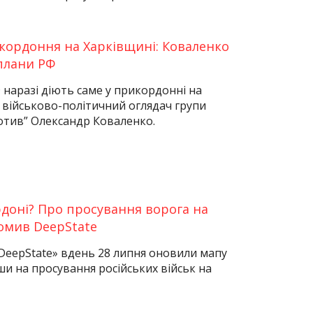
кордоння на Харківщині: Коваленко
плани РФ
 наразі діють саме у прикордонні на
 військово-політичний оглядач групи
отив” Олександр Коваленко.
доні? Про просування ворога на
омив DeepState
DeepState» вдень 28 липня оновили мапу
ши на просування російських військ на