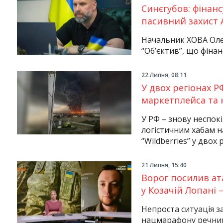
Синєгубов: фінан
пасивний захист 
Начальник ХОВА Оле
“Об’єктив”, що фінанс
22 Липня, 08:11
У двох регіонах 
маркетплейса та н
У РФ – знову неспокі
логістичним хабам н
“Wildberries” у двох
21 Липня, 15:40
Ворог посилив ат
у Козачій Лопані 
Непроста ситуація за
нацмарафону речник