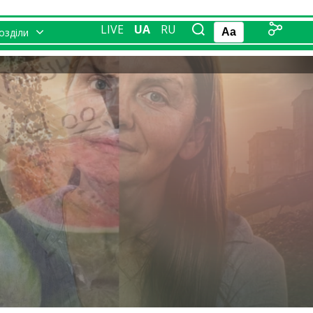
LIVE
UA
RU
розділи
Aa