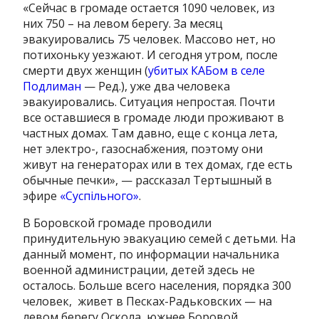
«Сейчас в громаде остается 1090 человек, из
них 750 – на левом берегу. За месяц
эвакуировались 75 человек. Массово нет, но
потихоньку уезжают. И сегодня утром, после
смерти двух женщин (
убитых КАБом в селе
Подлиман
— Ред.), уже два человека
эвакуировались. Ситуация непростая. Почти
все оставшиеся в громаде люди проживают в
частных домах. Там давно, еще с конца лета,
нет электро-, газоснабжения, поэтому они
живут на генераторах или в тех домах, где есть
обычные печки», — рассказал Тертышный в
эфире
«Суспільного»
.
В Боровской громаде проводили
принудительную эвакуацию семей с детьми. На
данный момент, по информации начальника
военной администрации, детей здесь не
осталось. Больше всего населения, порядка 300
человек, живет в Песках-Радьковских — на
левом берегу Оскола, южнее Боровой.