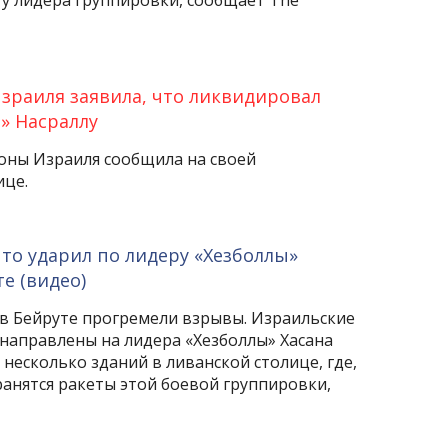
у лидера группировки, сообщает The
зраиля заявила, что ликвидировал
» Насраллу
оны Израиля сообщила на своей
ице.
что ударил по лидеру «Хезболлы»
е (видео)
 в Бейруте прогремели взрывы. Израильские
 направлены на лидера «Хезболлы» Хасана
а несколько зданий в ливанской столице, где,
ранятся ракеты этой боевой группировки,