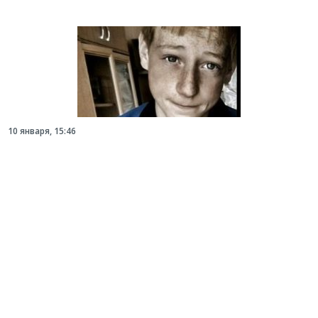
10 января, 15:46
У Харкові рятують 16-річного хлопця з
Луганщини (відео)
У новорічну ніч під час пожежі Єгор Чернецький
врятував свого дідуся з інвалідністю