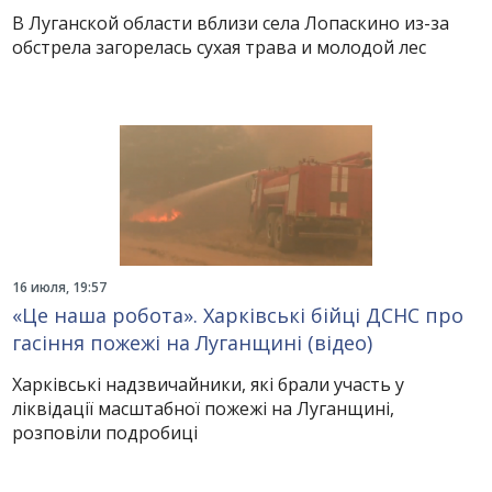
В Луганской области вблизи села Лопаскино из-за
обстрела загорелась сухая трава и молодой лес
16 июля, 19:57
«Це наша робота». Харківські бійці ДСНС про
гасіння пожежі на Луганщині (відео)
Харківські надзвичайники, які брали участь у
ліквідації масштабної пожежі на Луганщині,
розповіли подробиці