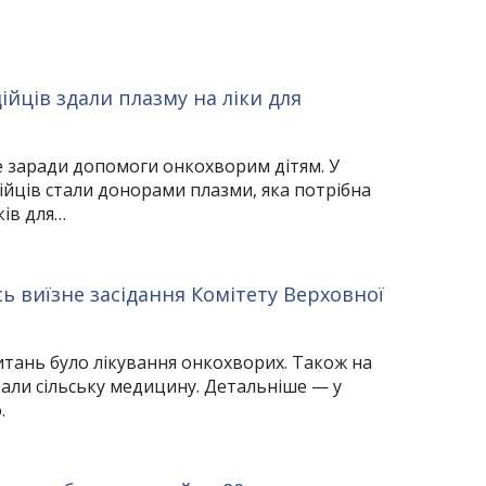
йців здали плазму на ліки для
е заради допомоги онкохворим дітям. У
ійців стали донорами плазми, яка потрібна
ків для…
сь виїзне засідання Комітету Верховної
тань було лікування онкохворих. Також на
али сільську медицину. Детальніше — у
.