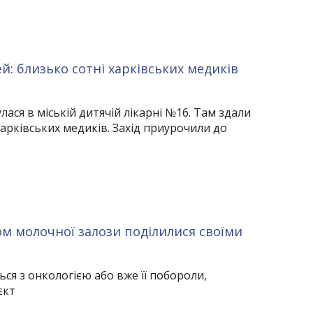
й: близько сотні харківських медиків
лася в міській дитячій лікарні №16. Там здали
харківських медиків. Захід приурочили до
ом молочної залози поділилися своїми
ься з онкологією або вже її побороли,
єкт