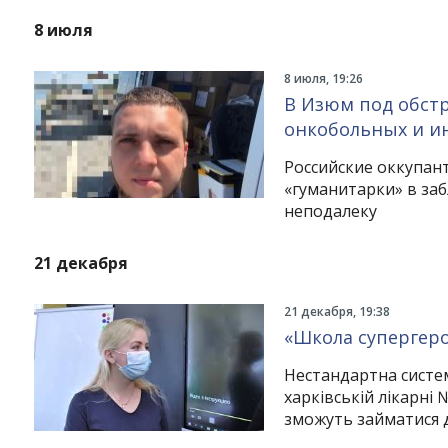
8 июля
8 июля, 19:26
В Изюм под обстр
онкобольных и и
Российские оккупан
«гуманитарки» в за
неподалеку
21 декабря
21 декабря, 19:38
«Школа супергерої
Нестандартна систем
харківській лікарні 
зможуть займатися д