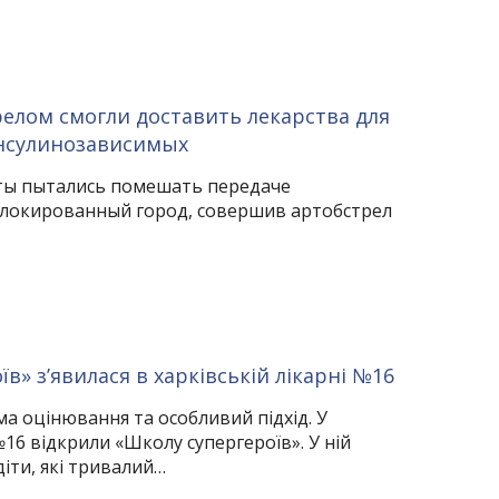
елом смогли доставить лекарства для
нсулинозависимых
ты пытались помешать передаче
блокированный город, совершив артобстрел
в» з’явилася в харківській лікарні №16
а оцінювання та особливий підхід. У
№16 відкрили «Школу супергероїв». У ній
іти, які тривалий…