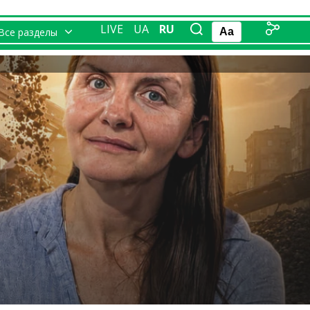
LIVE
UA
RU
Все разделы
Aa