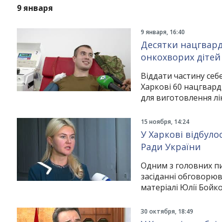
9 января
9 января, 16:40
Десятки нацгварді
онкохворих дітей
Віддати частину себ
Харкові 60 нацгвард
для виготовлення лі
15 ноября, 14:24
У Харкові відбуло
Ради України
Одним з головних пи
засіданні обговорюв
матеріалі Юлії Бойко
30 октября, 18:49