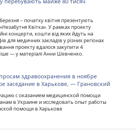
іку перебувають майже 80 тисяч
і березня – початку квітня презентують
«Незабутня Квітка». У рамках проекту
йні концерти, кошти від яких йдуть на
в для медичних закладів у різних регіонах
нування проекту вдалося закупити 4
іше — у матеріалі Анни Шевченко.
опросам здравоохранения в ноябре
е заседание в Харькове, — Грановский
туацию с оказанием медицинской помощи
нам в Украине и исследовать опыт работы
нской помощи в Харькове