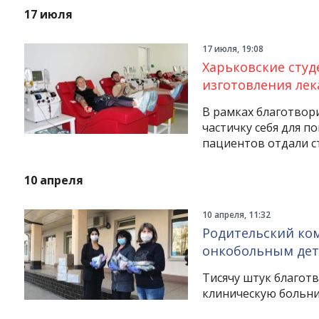
17 июля
17 июля, 19:08
Харьковские студ
изготовления лек
В рамках благотвор
частичку себя для 
пациентов отдали с
10 апреля
Instagram
Facebook
Twitter
Youtube
10 апреля, 11:32
Родительский ко
онкобольным де
Тисячу штук благот
клиническую больни