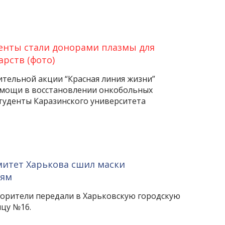
енты стали донорами плазмы для
арств (фото)
ительной акции “Красная линия жизни”
помощи в восстановлении онкобольных
туденты Каразинского университета
митет Харькова сшил маски
тям
ворители передали в Харьковскую городскую
цу №16.