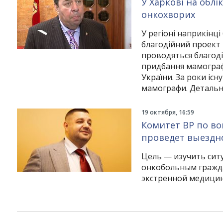
У Харкові на обл
онкохворих
У регіоні наприкінц
благодійний проект 
проводяться благоді
придбання мамографі
України. За роки іс
мамографи. Детальн
19 октября, 16:59
Комитет ВР по в
проведет выездно
Цель — изучить си
онкобольным гражда
экстренной медици