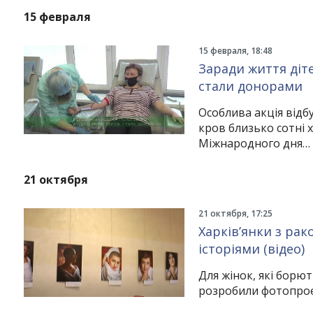
15 февраля
15 февраля, 18:48
Заради життя діте
стали донорами
Особлива акція відбу
кров близько сотні 
Міжнародного дня…
21 октября
21 октября, 17:25
Харків’янки з рак
історіями (відео)
Для жінок, які борют
розробили фотопро