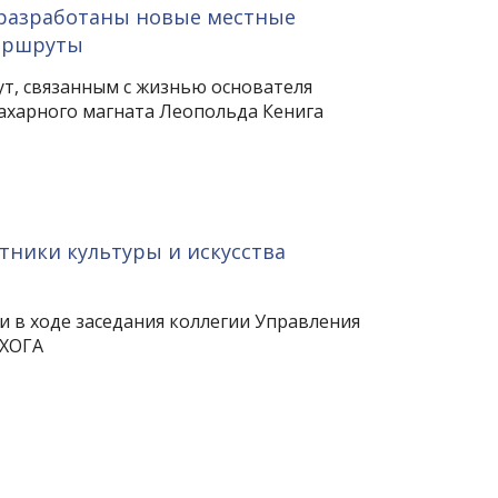
разработаны новые местные
аршруты
т, связанным с жизнью основателя
ахарного магната Леопольда Кенига
ники культуры и искусства
 в ходе заседания коллегии Управления
 ХОГА