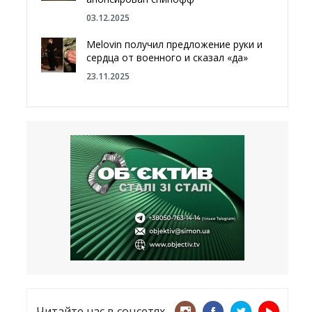
03.12.2025
Melovin получил предложение руки и
сердца от военного и сказал «да»
23.11.2025
Отгородиться от России болотами:
Латвия хочет восстановить
естественный барьер
23.09.2025
Врачи назвали спрей для носа,
который поможет предотвратить
COVID-19 – CNN
12.09.2025
Читайте нас в соцсетях