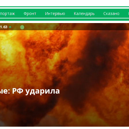
портаж
Фронт
Интервью
Календарь
Сказано
1.63
м Колодезе,
ые: РФ ударила
? Что происходит
вернусь домой» —
6 августа: трое
 россияне – трое
— ВСУ о фейке
е (видео)
Вакуленко
в Лозовой