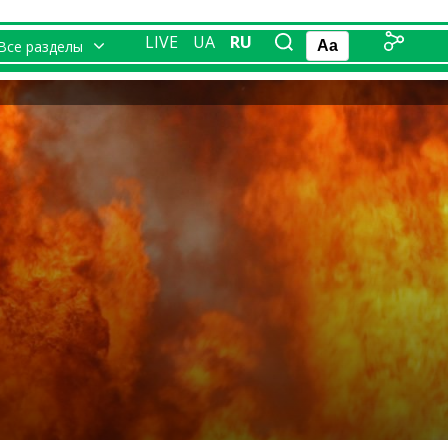
LIVE
UA
RU
Все разделы
Aa