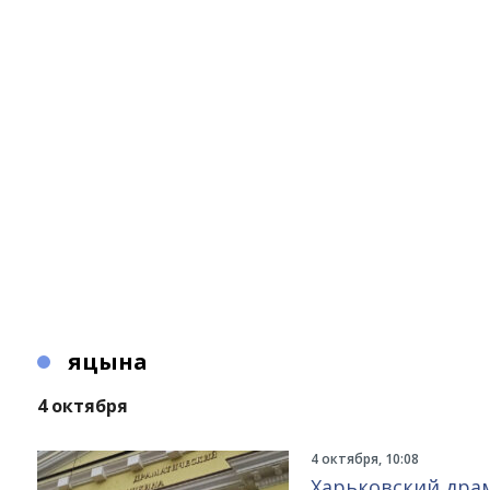
яцына
4 октября
4 октября, 10:08
Харьковский дра