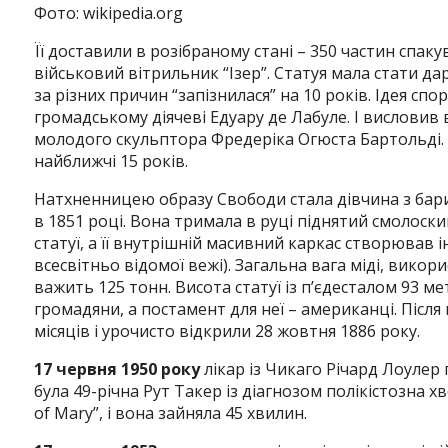
Фото: wikipedia.org
Її доставили в розібраному стані – 350 частин спа
військовий вітрильник “Ізер”. Статуя мала стати д
за різних причин “запізнилася” на 10 років. Ідея 
громадському діячеві Едуару де Лабуле. І висловив 
молодого скульптора Фредеріка Огюста Бартольді.
найближчі 15 років.
Натхненницею образу Свободи стала дівчина з барик
в 1851 році. Вона тримала в руці піднятий смолос
статуї, а її внутрішній масивний каркас створював
всесвітньо відомої вежі). Загальна вага міді, викори
важить 125 тонн. Висота статуї із п’єдесталом 93 
громадяни, а постамент для неї – американці. Післ
місяців і урочисто відкрили 28 жовтня 1886 року.
17 червня 1950 року
лікар із Чикаго Річард Лоулер
була 49-річна Рут Такер із діагнозом полікістозна х
of Mary”, і вона зайняла 45 хвилин.