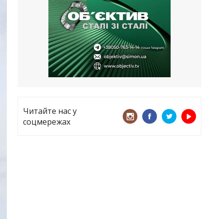
все
21.05.2026
«ТЦК порушує закон? Нехай
платять!» Як завдяки штрафу жінку
виключили з обліку
15.05.2026
Читайте нас у
соцмережах