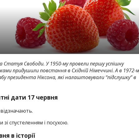
ула Статуя Свободи
.
У 1950-му провели першу успішну
нками придушили повстання в Східній Німеччині. А в 1972-м
у президента Ніксона, які налаштовували “підслушку” в
ятні дати 17 червня
 відзначають.
 зі спустеленням і посухою.
вня в історії