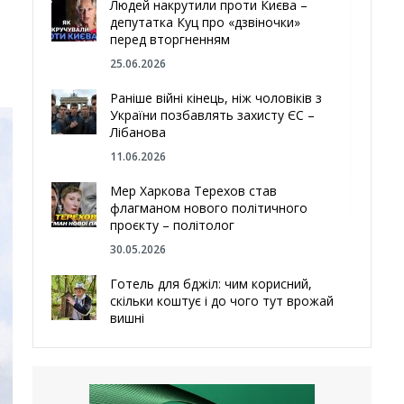
Людей накрутили проти Києва –
депутатка Куц про «дзвіночки»
перед вторгненням
25.06.2026
Раніше війні кінець, ніж чоловіків з
України позбавлять захисту ЄС –
Лібанова
11.06.2026
Мер Харкова Терехов став
флагманом нового політичного
проєкту – політолог
30.05.2026
Готель для бджіл: чим корисний,
скільки коштує і до чого тут врожай
вишні
29.05.2026
Ми навіть робили труни – мер
Чугуєва, міста, яке встояло попри