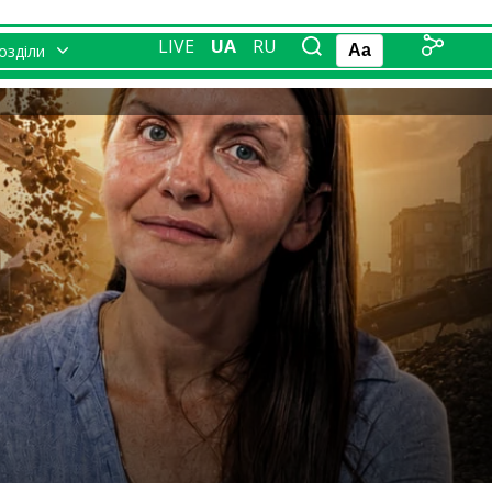
LIVE
UA
RU
розділи
Aa