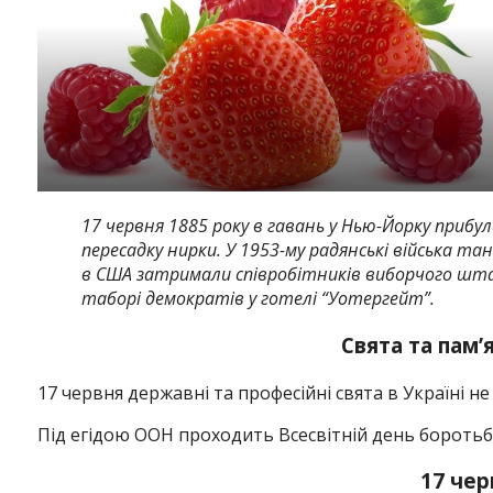
17 червня 1885 року в гавань у Нью-Йорку приб
пересадку нирки. У 1953-му радянські війська та
в США затримали співробітників виборчого штаб
таборі демократів у готелі “Уотергейт”.
Свята та пам’
17 червня державні та професійні свята в Україні не
Під егідою ООН проходить Всесвітній день боротьби
17 чер