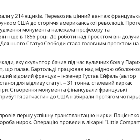
кували у 214 ящиків. Перевозив цінний вантаж французьк
арунком США до сторіччя американської революції. Прот
спорудження монумента належала професору та
він її ще в 1856 році. До роботи над проєктом він долучи
 Для нього Статуя Свободи стала головним проєктом на
ади, яку скульптор бачив під час вуличних боїв у Пари
кип, що палав. Бартольді працював над мідною оболонк
 інший відомий француз – інженер Густав Ейфель (автор
станої для відливу статуї, – 31 тонна, сталевий каркас
метри. Створення монумента фінансували французькі
я прибуття запчастин до США її збирали протягом чотирь
 провів першу успішну трансплантацію нирки. Пацієнтк
вороба нирок. Операцію провели в лікарні “Little Compan