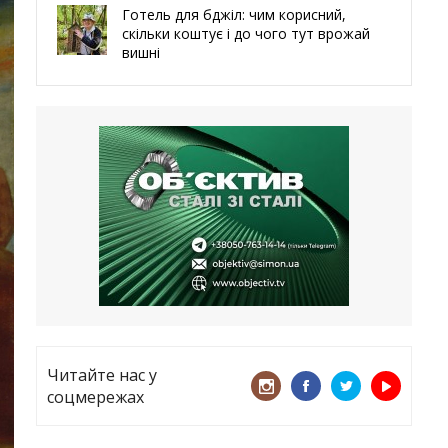
Готель для бджіл: чим корисний,
скільки коштує і до чого тут врожай
вишні
29.05.2026
Ми навіть робили труни – мер
Чугуєва, міста, яке встояло попри
все
21.05.2026
«ТЦК порушує закон? Нехай
платять!» Як завдяки штрафу жінку
виключили з обліку
15.05.2026
Читайте нас у
соцмережах