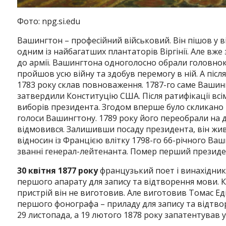
Фото: npg.si.edu
Вашингтон – професійний військовий.
Він пішов у в
одним із найбагатших плантаторів Віргінії.
Але вже 
до армії.
Вашингтона одноголосно обрали головнок
пройшов усю війну та здобув перемогу в ній.
А післ
1783 року склав повноваження.
1787-го саме Вашинг
затвердили Конституцію США.
Після ратифікації вс
виборів президента.
Згодом вперше було скликано 
голоси Вашингтону.
1789 року його переобрали на 
відмовився.
Залишивши посаду президента, він жив
відносин із Францією влітку 1798-го 66-річного В
званні генерал-лейтенанта.
Помер перший президен
30 квітня 1877 року
французький поет і винахідник
першого апарату для запису та відтворення мови.
К
пристрій він не виготовив.
Але виготовив Томас Еді
першого фонографа – приладу для запису та відтво
29 листопада, а 19 лютого 1878 року запатентував 