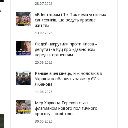
28.07.2026
т
«В Інстаграм і Тік-Ток нема успішних
сантехніків, що ведуть красиве
життя»
13.07.2026
Людей накрутили проти Києва –
депутатка Куц про «дзвіночки»
перед вторгненням
25.06.2026
Раніше війні кінець, ніж чоловіків з
України позбавлять захисту ЄС –
Лібанова
11.06.2026
Мер Харкова Терехов став
флагманом нового політичного
проєкту – політолог
30.05.2026