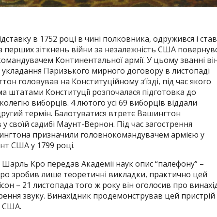
ідставку в 1752 році в чині полковника, одружився і став
з перших зіткнень війни за незалежність США повернув
омандувачем Континентальної армії.
У цьому званні ві
я укладання Паризького мирного договору в листопаді
тон головував на Конституційному з’їзді, під час якого
іма штатами Конституції розпочалася підготовка до
колегію виборців.
4 лютого усі 69 виборців віддали
другий термін.
Балотуватися втретє Вашингтон
 у своїй садибі Маунт-Вернон.
Під час загострення
ашингтона призначили головнокомандувачем армією у
т США у 1799 році.
 Шарль Кро передав Академії наук опис “палефону” –
ро зробив лише теоретичні викладки, практично цей
сон – 21 листопада того ж року він оголосив про винахі
рення звуку.
Винахідник продемонстрував цей пристрій
у США.