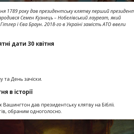
дня 1789 року дав президентську клятву перший президен
ародився Семен Кузнець – Нобелівський лауреат, який
 Гітлер і Єва Браун.
2018-го в Україні замість АТО ввели
ятні дати 30 квітня
 та День зачіски.
тня в історії
Вашингтон дав президентську клятву на Біблії.
ів, обраним одноголосно.