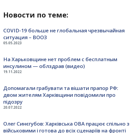
Новости по теме:
COVID-19 больше не глобальная чрезвычайная
ситуация – ВООЗ
05.05.2023
На Харьковщине нет проблем с бесплатным
инсулином — облздрав (видео)
19.11.2022
Допомагали грабувати та вішати прапор РФ:
двом жителям Харківщини повідомили про
підозру
20.07.2022
Олег Синєгубов: Харківська ОВА працює спільно з
військовими і готова до всіх сценаріїв на фронті