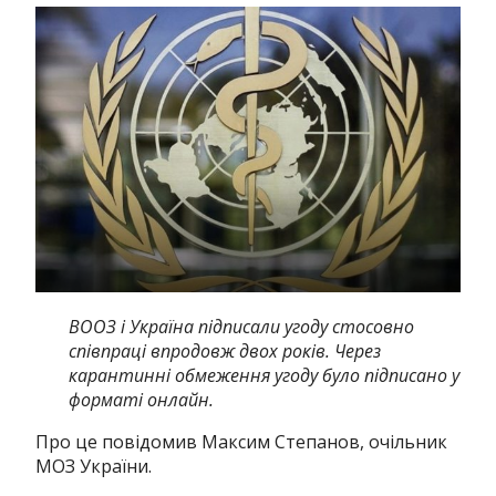
ВООЗ і Україна підписали угоду стосовно
співпраці впродовж двох років. Через
карантинні обмеження угоду було підписано у
форматі онлайн.
Про це повідомив Максим Степанов, очільник
МОЗ України.