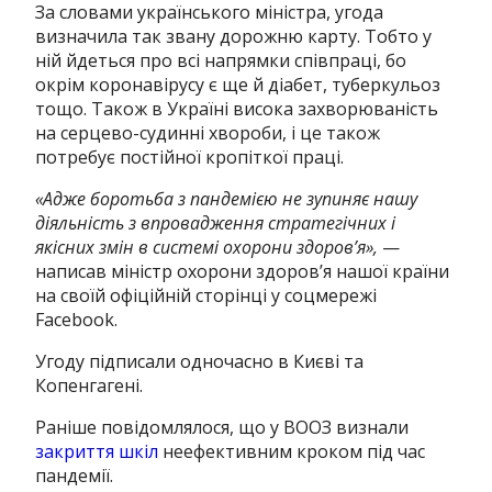
За словами українського міністра, угода
визначила так звану дорожню карту. Тобто у
ній йдеться про всі напрямки співпраці, бо
окрім коронавірусу є ще й діабет, туберкульоз
тощо. Також в Україні висока захворюваність
на серцево-судинні хвороби, і це також
потребує постійної кропіткої праці.
«Адже боротьба з пандемією не зупиняє нашу
діяльність з впровадження стратегічних і
якісних змін в системі охорони здоров’я»,
—
написав міністр охорони здоров’я нашої країни
на своїй офіційній сторінці у соцмережі
Facebook.
Угоду підписали одночасно в Києві та
Копенгагені.
Раніше повідомлялося, що у ВООЗ визнали
закриття шкіл
неефективним кроком під час
пандемії.