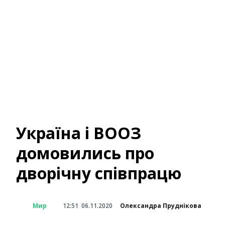
Україна і ВООЗ
домовились про
дворічну співпрацю
Мир
12:51
06.11.2020
Олександра Пруднікова