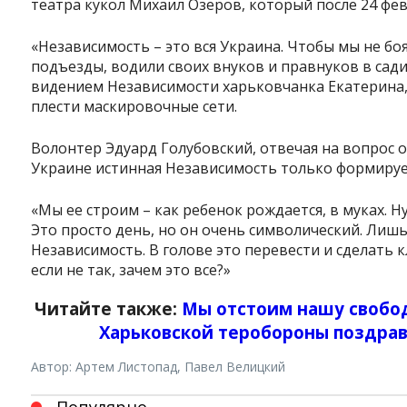
театра кукол Михаил Озеров, который после 24 фе
«Независимость – это вся Украина. Чтобы мы не бо
подъезды, водили своих внуков и правнуков в сади
видением Независимости харьковчанка Екатерина,
плести маскировочные сети.
Волонтер Эдуард Голубовский, отвечая на вопрос о 
Украине истинная Независимость только формируе
«Мы ее строим – как ребенок рождается, в муках. Ну
Это просто день, но он очень символический. Лиш
Независимость. В голове это перевести и сделать к
если не так, зачем это все?»
Читайте также:
Мы отстоим нашу свобод
Харьковской теробороны поздра
Автор: Артем Листопад, Павел Велицкий
Популярно