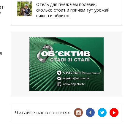
Отель для пчел: чем полезен,
ет
сколько стоит и причем тут урожай
У
вишен и абрикос
29.05.2026
Мы даже делали гробы — мэр
Чугуева, города, который устоял,
несмотря ни на что
в
21.05.2026
«ТЦК нарушает закон? Пусть
платят!» Как благодаря штрафу
женщину сняли с учета
15.05.2026
Читайте нас в соцсетях