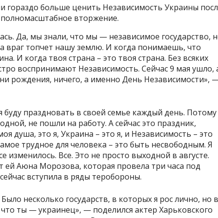
ли гораздо больше ценить Независимость Украины посл
ла полномасштабное вторжение.
сь. Да, мы знали, что мы — независимое государство, 
да враг топчет нашу землю. И когда понимаешь, что
на. И когда твоя страна – это твоя страна. Без всяких
 остро воспринимают Независимость. Сейчас 9 мая ушло, 
дни рождения, ничего, а именно День Независимости», 
я буду праздновать в своей семье каждый день. Потому
ходной, не пошли на работу. А сейчас это праздник,
оя душа, это я, Украина – это я, и Независимость – это
самое трудное для человека – это быть несвободным. Я
е изменилось. Все. Это не просто выходной в августе.
т ей Аюна Морозова, которая провела три часа под
 сейчас вступила в ряды теробороны.
Было несколько государств, в которых я рос лично, но 
что ты — украинец», — поделился актер Харьковского