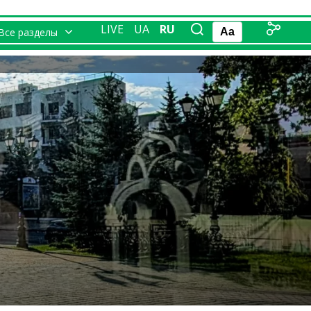
LIVE
UA
RU
Все разделы
Aa