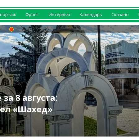
портаж
Фронт
Интервью
Календарь
Сказано
ршрутов
 по Харькову:
а в Харькове:
ЛА: чем била РФ
бласти: погиб
за 8 августа:
нонсируют на
олнено)
 (видео)
оследствия
жары (фото)
тел «Шахед»