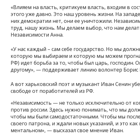
«Влияем на власть, критикуем власть, входим в сос
этого уже давно. Это наш уровень жизни. На западе
них демократии нет, они ее уничтожили. Независи
труд, нашу жизнь. Мы делаем выбор, что нам делат
Независимости Анна.
«У нас каждый – сам себе государство. Но мы должн
которую мы выбираем и которую мы можем прогнать,
РФ) идет борьба за то, чтобы был царь, господин. 
другому», — поддерживает линию волонтер Борис 
А вот харьковский поэт и музыкант Иван Сенин убе
свободе от поработителей из РФ.
«Независимость — не только исключительно от ког
против россии. Здесь нужно понимать, что мы дол
чтобы мы были самодостаточными. Чтобы мы после 
Instagram
Facebook
Twitter
Youtube
своего патрона, и ждали новых указаний, и это как
ментальном», — высказал свое мнение Иван.