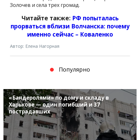
Золочев и села трех громад.
Читайте также:
РФ попыталась
прорваться вблизи Волчанска: почему
именно сейчас – Коваленко
Автор: Елена Нагорная
Популярно
«Бандеролями» по дому и складу в
Харькове — один погибший и 37
пострадавших