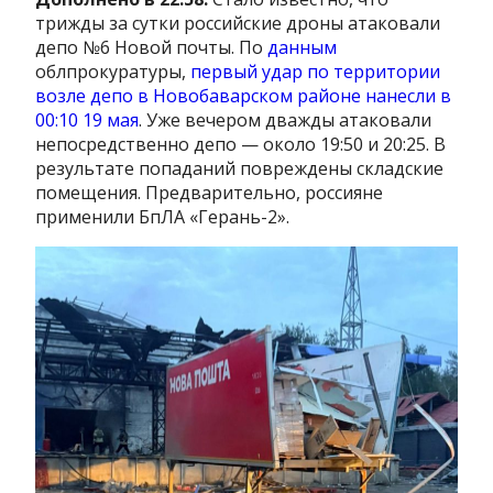
трижды за сутки российские дроны атаковали
депо №6 Новой почты. По
данным
облпрокуратуры,
первый удар по территории
возле депо в Новобаварском районе нанесли в
00:10 19 мая
. Уже вечером дважды атаковали
непосредственно депо — около 19:50 и 20:25. В
результате попаданий повреждены складские
помещения. Предварительно, россияне
применили БпЛА «Герань-2».