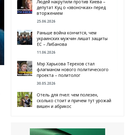
Людей накрутили против Киева –
депутат Куц о «звоночках» перед
вторжением
25.06.2026
Раньше война кончится, чем
украинских мужчин лишат защиты
ЕС – Либанова
11.06.2026
Мэр Харькова Терехов стал
флагманом нового политического
проекта – политолог
30.05.2026
.
Отель для пчел: чем полезен,
сколько стоит и причем тут урожай
вишен и абрикос
29.05.2026
Мы даже делали гробы — мэр
Чугуева, города, который устоял,