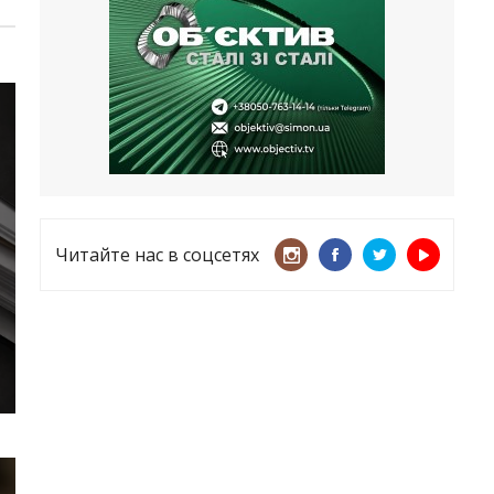
несмотря ни на что
21.05.2026
«ТЦК нарушает закон? Пусть
платят!» Как благодаря штрафу
женщину сняли с учета
15.05.2026
Читайте нас в соцсетях