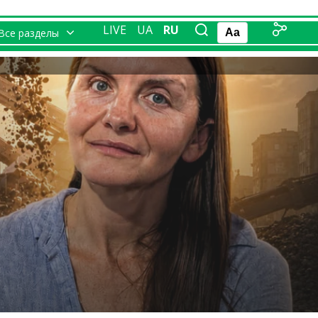
LIVE
UA
RU
Все разделы
Aa