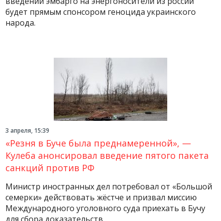
введении эмбарго на энергоносители из россии
будет прямым спонсором геноцида украинского
народа.
3 апреля, 15:39
«Резня в Буче была преднамеренной», —
Кулеба анонсировал введение пятого пакета
санкций против РФ
Министр иностранных дел потребовал от «Большой
семерки» действовать жёстче и призвал миссию
Международного уголовного суда приехать в Бучу
для сбора доказательств