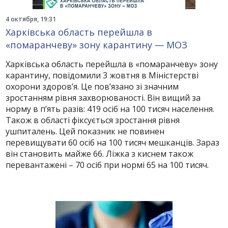
4 октября, 19:31
Харківська область перейшла в
«помаранчеву» зону карантину — МОЗ
Харківська область перейшла в «помаранчеву» зону
карантину, повідомили 3 жовтня в Міністерстві
охорони здоров’я. Це пов’язано зі значним
зростанням рівня захворюваності. Він вищий за
норму в п’ять разів: 419 осіб на 100 тисяч населення.
Також в області фіксується зростання рівня
ушпиталень. Цей показник не повинен
перевищувати 60 осіб на 100 тисяч мешканців. Зараз
він становить майже 66. Ліжка з киснем також
перевантажені – 70 осіб при нормі 65 на 100 тисяч.