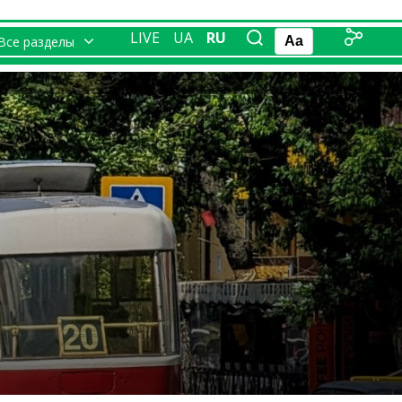
LIVE
UA
RU
Все разделы
Aa