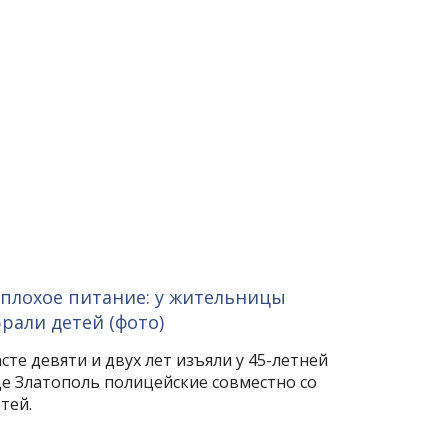
плохое питание: у жительницы
али детей (фото)
сте девяти и двух лет изъяли у 45-летней
де Златополь полицейские совместно со
тей.