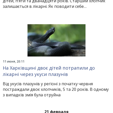
дітей, п’яти та дванадцяти років. Старший хлопчик
залишається в лікарні. Як поводити себе…
11 июня, 20:11
На Харківщині двоє дітей потрапили до
лікарні через укуси плазунів
Від укусів плазунів у регіоні з початку червня
постраждали двоє хлопчиків, 5 та 20 років. В одному
з випадків змія була отруйна
21 февраля