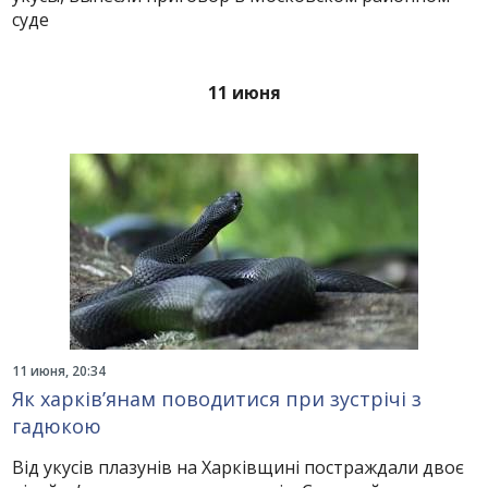
суде
11 июня
11 июня, 20:34
Як харків’янам поводитися при зустрічі з
гадюкою
Від укусів плазунів на Харківщині постраждали двоє